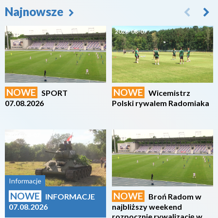
Najnowsze
2026-08-07
2026-08-07
NOWE
NOWE
SPORT
Wicemistrz
07.08.2026
Polski rywalem Radomiaka
2026-08-07
2026-08-07
Informacje
NOWE
NOWE
INFORMACJE
Broń Radom w
07.08.2026
najbliższy weekend
rozpocznie rywalizację w