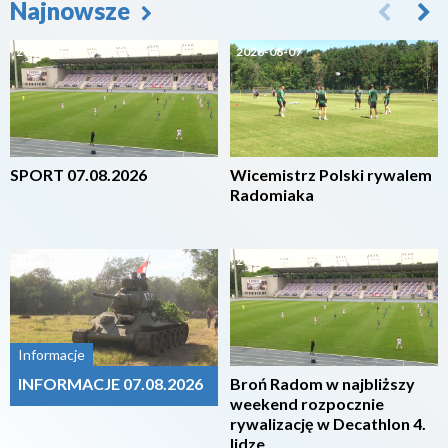
Najnowsze
2026-08-07
2026-08-07
SPORT 07.08.2026
Wicemistrz Polski rywalem
Radomiaka
2026-08-07
2026-08-07
Informacje
INFORMACJE 07.08.2026
Broń Radom w najbliższy
weekend rozpocznie
rywalizację w Decathlon 4.
lidze