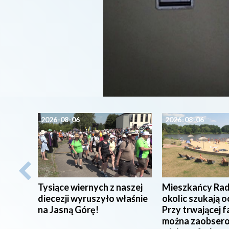
2026-08-06
2026-08-06
Tysiące wiernych z naszej
Mieszkańcy Rad
diecezji wyruszyło właśnie
okolic szukają o
na Jasną Górę!
Przy trwającej f
można zaobser