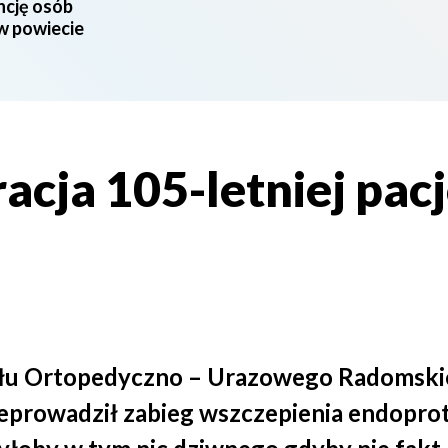
ncję osób
 w powiecie
cja 105-letniej pacj
ału Ortopedyczno – Urazowego Radomskie
zeprowadził zabieg wszczepienia endoprot