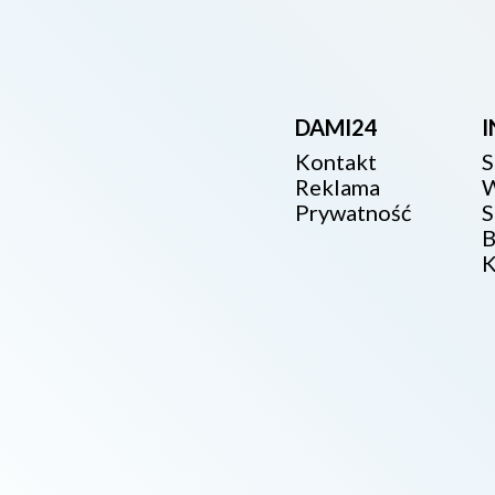
DAMI24
Kontakt
S
Reklama
W
Prywatność
S
B
K