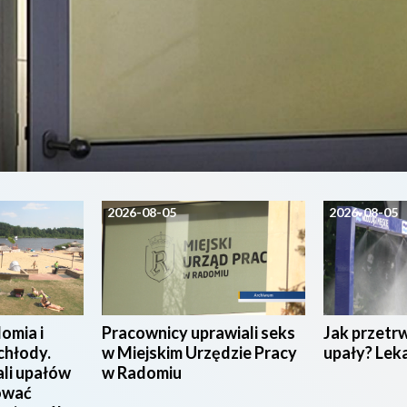
2026-08-05
2026-08-05
omia i
Pracownicy uprawiali seks
Jak przetr
chłody.
w Miejskim Urzędzie Pracy
upały? Lek
ali upałów
w Radomiu
ować