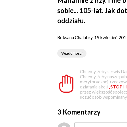
Mariannie z Iłży. I nie
sobie... 105-lat. Jak d
oddziału.
Roksana Chalabry, 19 kwiecień 201
Wiadomości
Chcemy, żeby serwis Dam
Chcemy, żeby nasze pub
merytorycznej, rzeczowe
działania akcji
„STOP H
przez większość społec
uczuć osób wspominanyc
3 Komentarzy