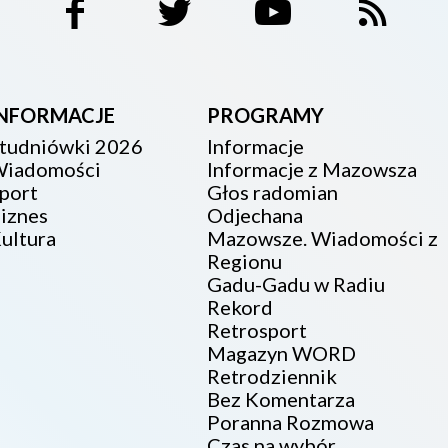
INFORMACJE
PROGRAMY
tudniówki 2026
Informacje
iadomości
Informacje z Mazowsza
port
Głos radomian
iznes
Odjechana
ultura
Mazowsze. Wiadomości z
Regionu
Gadu-Gadu w Radiu
Rekord
Retrosport
Magazyn WORD
Retrodziennik
Bez Komentarza
Poranna Rozmowa
Czas na wybór