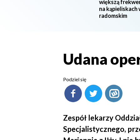
większą frekwe
na kąpieliskach
radomskim
Udana opera
Podziel się
Zespół lekarzy Oddzi
Specjalistycznego, pr