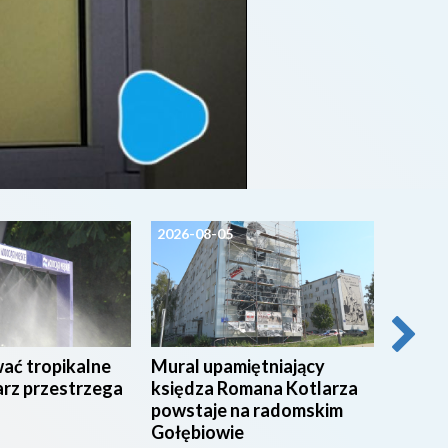
2026-08-05
2026-0
wać tropikalne
Mural upamiętniający
54 stu
arz przestrzega
księdza Romana Kotlarza
świadc
powstaje na radomskim
radom
Gołębiowie