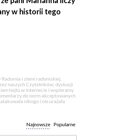
 że pani Marianna liczy
any w historii tego
 Radomia i ziemi radomskiej.
ez naszych Czytelników; dyskusji
iem hejtu w Internecie i wspieramy
 komentarzy do norm akceptowanych
takowała nikogo i nie urażała
Najnowsze
Popularne