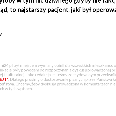
 byłoby w tym nic dziwnego gdyby nie fakt,
otąd, to najstarszy pacjent, jaki był operow
9
i24.pl był miejscem wymiany opinii dla wszystkich mieszkańców
likacje były powodem do rozpoczynania dyskusji prowadzonej prz
j i kulturalnej. Jako redakcja jesteśmy zdecydowanym przeciwnik
EJT”
. Dlatego prosimy o dostosowanie pisanych przez Państwa
zeństwa. Chcemy, żeby dyskusja prowadzona w komentarzach nie a
h w tych wpisach.