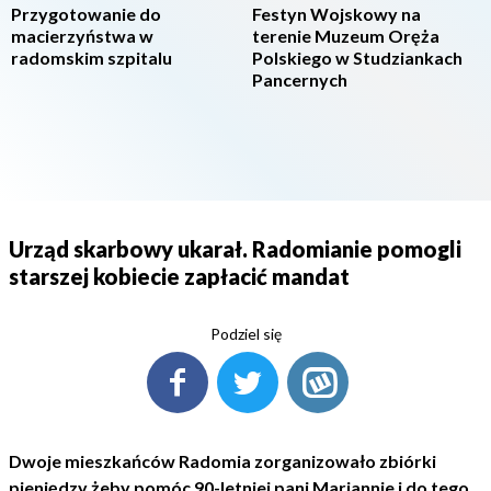
Przygotowanie do
Festyn Wojskowy na
macierzyństwa w
terenie Muzeum Oręża
radomskim szpitalu
Polskiego w Studziankach
Pancernych
Urząd skarbowy ukarał. Radomianie pomogli
starszej kobiecie zapłacić mandat
Podziel się
Dwoje mieszkańców Radomia zorganizowało zbiórki
pieniędzy żeby pomóc 90-letniej pani Mariannie i do tego