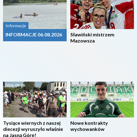
Informacje
INFORMACJE 06.08.2026
Sławiński mistrzem
Mazowsza
2026-08-06
2026-08-06
Tysiące wiernych z naszej
Nowe kontrakty
diecezji wyruszyło właśnie
wychowanków
na Jasną Górę!