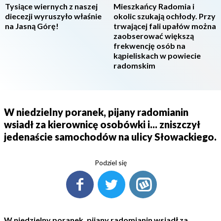
Tysiące wiernych z naszej
Mieszkańcy Radomia i
diecezji wyruszyło właśnie
okolic szukają ochłody. Przy
na Jasną Górę!
trwającej fali upałów można
zaobserować większą
frekwencję osób na
kąpieliskach w powiecie
radomskim
W niedzielny poranek, pijany radomianin
wsiadł za kierownicę osobówki i... zniszczył
jedenaście samochodów na ulicy Słowackiego.
Podziel się
W niedzielny poranek, pijany radomianin wsiadł za