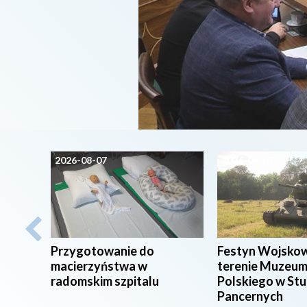
2026-08-07
2026-08-07
Przygotowanie do
Festyn Wojsko
macierzyństwa w
terenie Muzeum
radomskim szpitalu
Polskiego w St
Pancernych