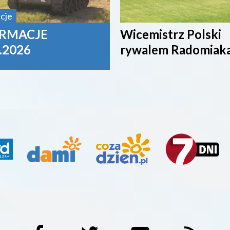
cje
RMACJE
Wicemistrz Polski
.2026
rywalem Radomiak