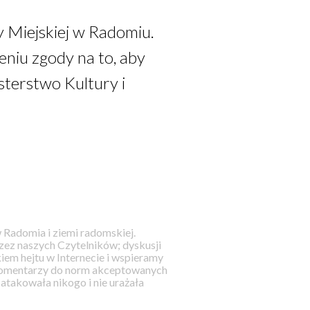
dy Miejskiej w Radomiu.
niu zgody na to, aby
terstwo Kultury i
 Radomia i ziemi radomskiej.
ez naszych Czytelników; dyskusji
iem hejtu w Internecie i wspieramy
 komentarzy do norm akceptowanych
takowała nikogo i nie urażała