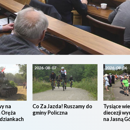
2026-08-07
2026-08-06
wy na
Co Za Jazda! Ruszamy do
Tysiące wie
 Oręża
gminy Policzna
diecezji wy
udziankach
na Jasną G