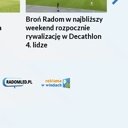
Broń Radom w najbliższy
Przy
a
weekend rozpocznie
maci
rywalizację w Decathlon
rado
4. lidze