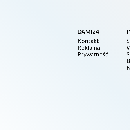
DAMI24
Kontakt
S
Reklama
W
Prywatność
S
B
K