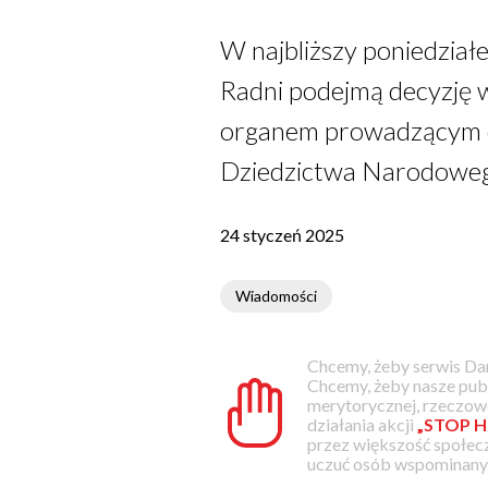
W najbliższy poniedziałe
Radni podejmą decyzję w
organem prowadzącym dl
Dziedzictwa Narodowe
24 styczeń 2025
Wiadomości
Chcemy, żeby serwis Dam
Chcemy, żeby nasze pub
merytorycznej, rzeczowe
działania akcji
„STOP H
przez większość społec
uczuć osób wspominanyc