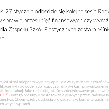
k, 27 stycznia odbędzie się kolejna sesja Ra
 sprawie przesunięć finansowych czy wyraże
a Zespołu Szkół Plastycznych zostało Minis
go.
i24.pl był miejscem wymiany opinii dla wszystkich mieszkańców
likacje były powodem do rozpoczynania dyskusji prowadzonej prz
j i kulturalnej. Jako redakcja jesteśmy zdecydowanym przeciwnik
EJT”
. Dlatego prosimy o dostosowanie pisanych przez Państwa
zeństwa. Chcemy, żeby dyskusja prowadzona w komentarzach nie a
h w tych wpisach.