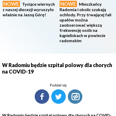
NOWE
NOWE
Tysiące wiernych
Mieszkańcy
z naszej diecezji wyruszyło
Radomia i okolic szukają
właśnie na Jasną Górę!
ochłody. Przy trwającej fali
upałów można
zaobserować większą
frekwencję osób na
kąpieliskach w powiecie
radomskim
W Radomiu będzie szpital polowy dla chorych
na COVID-19
Podziel się
W Radomiu będzie szpital polowy dla chorych na COVID-