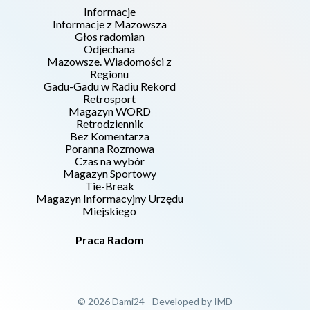
Informacje
Informacje z Mazowsza
Głos radomian
Odjechana
Mazowsze. Wiadomości z
Regionu
Gadu-Gadu w Radiu Rekord
Retrosport
Magazyn WORD
Retrodziennik
Bez Komentarza
Poranna Rozmowa
Czas na wybór
Magazyn Sportowy
Tie-Break
Magazyn Informacyjny Urzędu
Miejskiego
Praca Radom
© 2026 Dami24 - Developed by
IMD