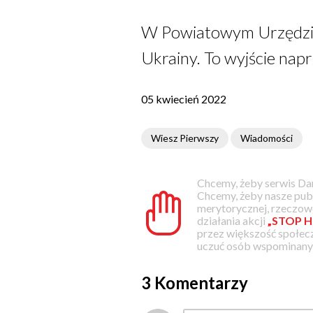
W Powiatowym Urzędzie P
Ukrainy. To wyjście napr
05 kwiecień 2022
Wiesz Pierwszy
Wiadomości
Chcemy, żeby serwis Dam
Chcemy, żeby nasze pub
merytorycznej, rzeczowe
działania akcji
„STOP H
przez większość społec
uczuć osób wspominanyc
3 Komentarzy