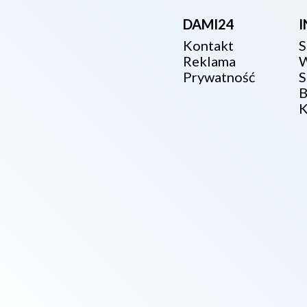
DAMI24
Kontakt
S
Reklama
W
Prywatność
S
B
K