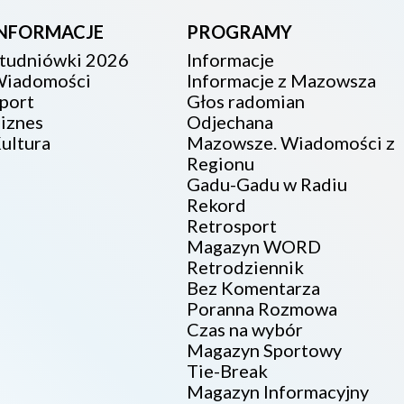
INFORMACJE
PROGRAMY
tudniówki 2026
Informacje
iadomości
Informacje z Mazowsza
port
Głos radomian
iznes
Odjechana
ultura
Mazowsze. Wiadomości z
Regionu
Gadu-Gadu w Radiu
Rekord
Retrosport
Magazyn WORD
Retrodziennik
Bez Komentarza
Poranna Rozmowa
Czas na wybór
Magazyn Sportowy
Tie-Break
Magazyn Informacyjny