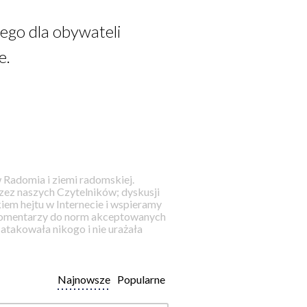
ego dla obywateli
e.
 Radomia i ziemi radomskiej.
ez naszych Czytelników; dyskusji
iem hejtu w Internecie i wspieramy
 komentarzy do norm akceptowanych
takowała nikogo i nie urażała
Najnowsze
Popularne