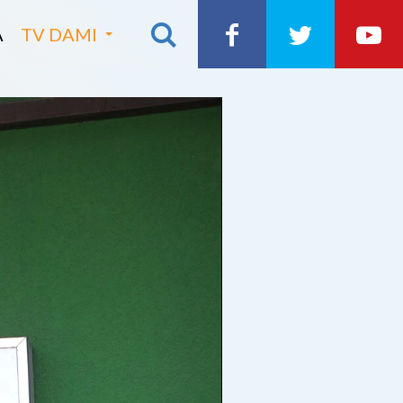
A
TV DAMI