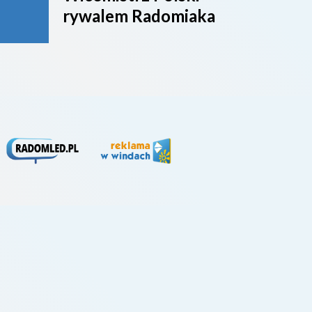
rywalem Radomiaka
week
rywa
4. li