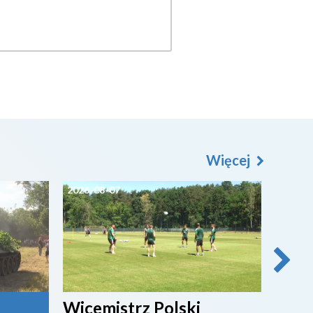
Więcej
2026-08-07
2026-0
Wicemistrz Polski
Broń