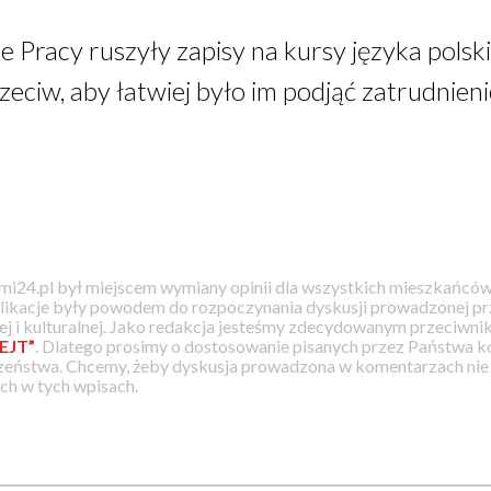
racy ruszyły zapisy na kursy języka polski
zeciw, aby łatwiej było im podjąć zatrudnieni
i24.pl był miejscem wymiany opinii dla wszystkich mieszkańców
likacje były powodem do rozpoczynania dyskusji prowadzonej prz
j i kulturalnej. Jako redakcja jesteśmy zdecydowanym przeciwnik
EJT”
. Dlatego prosimy o dostosowanie pisanych przez Państwa
zeństwa. Chcemy, żeby dyskusja prowadzona w komentarzach nie a
h w tych wpisach.