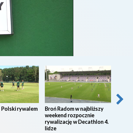
2026-08-07
2026-0
 Polski rywalem
Broń Radom w najbliższy
Przyg
weekend rozpocznie
macie
rywalizację w Decathlon 4.
radoms
lidze