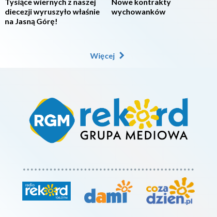
Tysiące wiernych z naszej
Nowe kontrakty
diecezji wyruszyło właśnie
wychowanków
na Jasną Górę!
Więcej