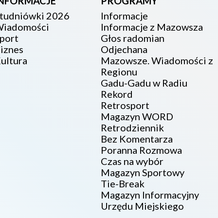
INFORMACJE
PROGRAMY
tudniówki 2026
Informacje
iadomości
Informacje z Mazowsza
port
Głos radomian
iznes
Odjechana
ultura
Mazowsze. Wiadomości z
Regionu
Gadu-Gadu w Radiu
Rekord
Retrosport
Magazyn WORD
Retrodziennik
Bez Komentarza
Poranna Rozmowa
Czas na wybór
Magazyn Sportowy
Tie-Break
Magazyn Informacyjny
Urzędu Miejskiego