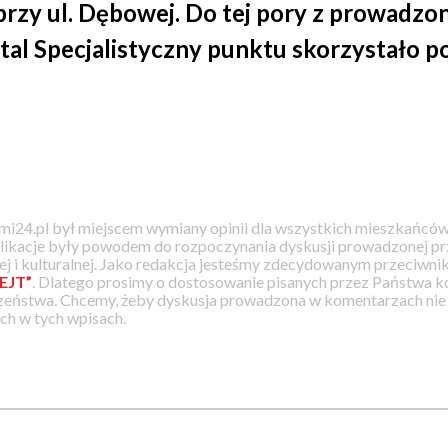
przy ul. Dębowej. Do tej pory z prowadzo
al Specjalistyczny punktu skorzystało po
i24.pl był miejscem wymiany opinii dla wszystkich mieszkańców
likacje były powodem do rozpoczynania dyskusji prowadzonej prz
j i kulturalnej. Jako redakcja jesteśmy zdecydowanym przeciwnik
EJT”
. Dlatego prosimy o dostosowanie pisanych przez Państwa
zeństwa. Chcemy, żeby dyskusja prowadzona w komentarzach nie a
h w tych wpisach.