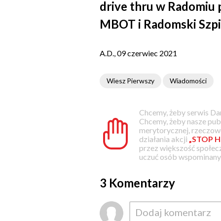
drive thru w Radomiu 
MBOT i Radomski Szpit
A.D., 09 czerwiec 2021
Wiesz Pierwszy
Wiadomości
Chcemy, żeby serwis Dam
Chcemy, żeby nasze pub
merytorycznej, rzeczowe
działania akcji
„STOP H
przez większość społec
uczuć osób wspominanyc
3 Komentarzy