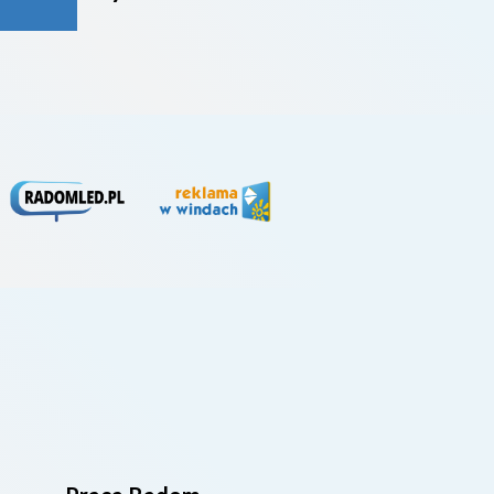
rywa
4. li