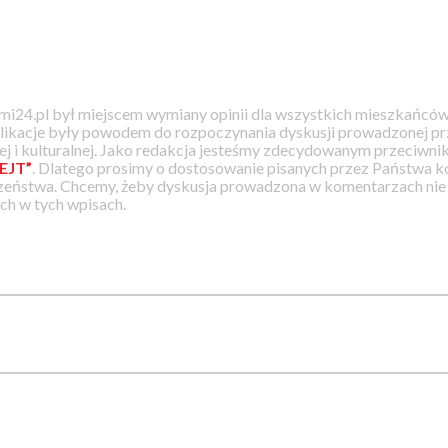
i24.pl był miejscem wymiany opinii dla wszystkich mieszkańców
likacje były powodem do rozpoczynania dyskusji prowadzonej prz
j i kulturalnej. Jako redakcja jesteśmy zdecydowanym przeciwnik
EJT”
. Dlatego prosimy o dostosowanie pisanych przez Państwa
zeństwa. Chcemy, żeby dyskusja prowadzona w komentarzach nie a
h w tych wpisach.