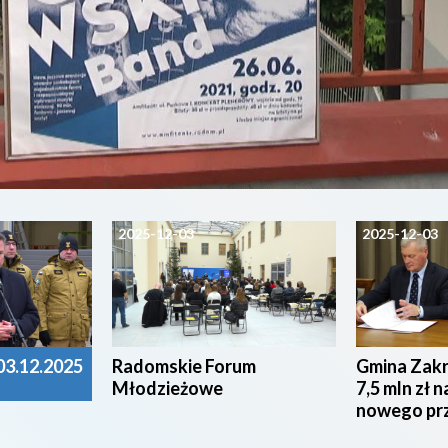
2025-12-03
2025-12-03
3.12.2025
Radomskie Forum
Gmina Zak
Młodzieżowe
7,5 mln zł 
nowego pr