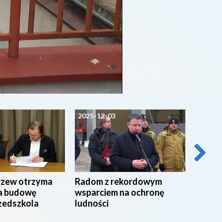
2025-12-03
2025-1
rzew otrzyma
Radom z rekordowym
Poran
na budowę
wsparciem na ochronę
Wojcie
zedszkola
ludności