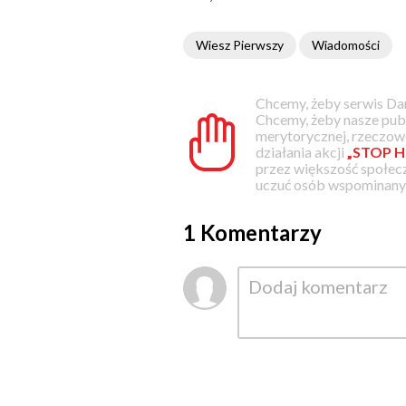
Wiesz Pierwszy
Wiadomości
Chcemy, żeby serwis Dam
Chcemy, żeby nasze pub
merytorycznej, rzeczowe
działania akcji
„STOP H
przez większość społec
uczuć osób wspominanyc
1 Komentarzy