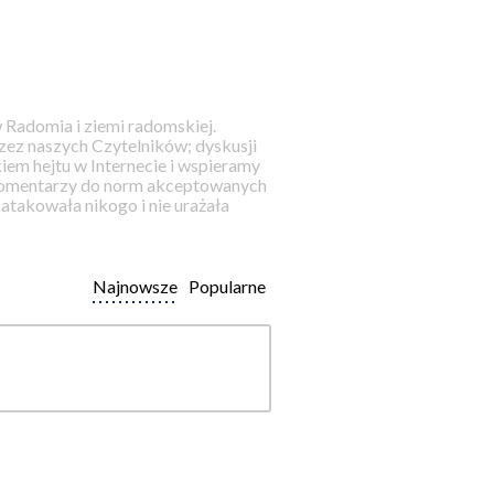
 Radomia i ziemi radomskiej.
ez naszych Czytelników; dyskusji
iem hejtu w Internecie i wspieramy
 komentarzy do norm akceptowanych
takowała nikogo i nie urażała
Najnowsze
Popularne