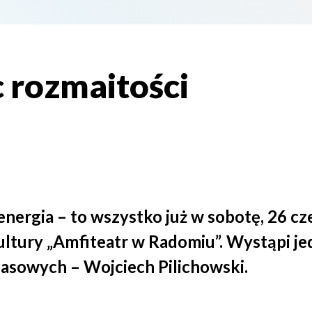
c rozmaitości
 energia – to wszystko już w sobotę, 26 c
ltury „Amfiteatr w Radomiu”. Wystąpi je
basowych – Wojciech Pilichowski.