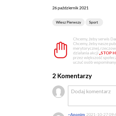
26 październik 2021
Wiesz Pierwszy
Sport
Chcemy, żeby serwis Dam
Chcemy, żeby nasze pub
merytorycznej, rzeczowe
działania akcji
„STOP H
przez większość społec
uczuć osób wspominanyc
2 Komentarzy
~Anonim
2021-10-27 09: