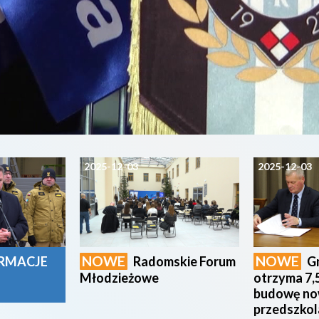
2025-12-03
2025-12-03
NOWE
NOWE
RMACJE
Radomskie Forum
G
Młodzieżowe
otrzyma 7,5
budowę n
przedszkol