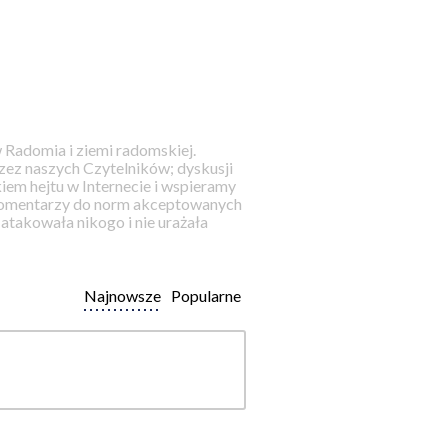
 Radomia i ziemi radomskiej.
ez naszych Czytelników; dyskusji
iem hejtu w Internecie i wspieramy
 komentarzy do norm akceptowanych
takowała nikogo i nie urażała
Najnowsze
Popularne