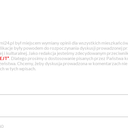
i24.pl był miejscem wymiany opinii dla wszystkich mieszkańców
likacje były powodem do rozpoczynania dyskusji prowadzonej prz
j i kulturalnej. Jako redakcja jesteśmy zdecydowanym przeciwnik
EJT”
. Dlatego prosimy o dostosowanie pisanych przez Państwa
zeństwa. Chcemy, żeby dyskusja prowadzona w komentarzach nie a
h w tych wpisach.
40