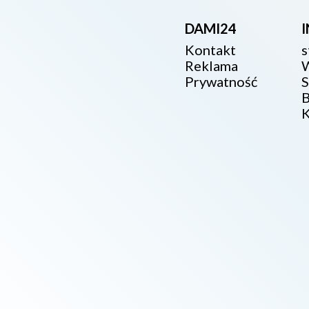
DAMI24
Kontakt
s
Reklama
W
Prywatność
S
B
K