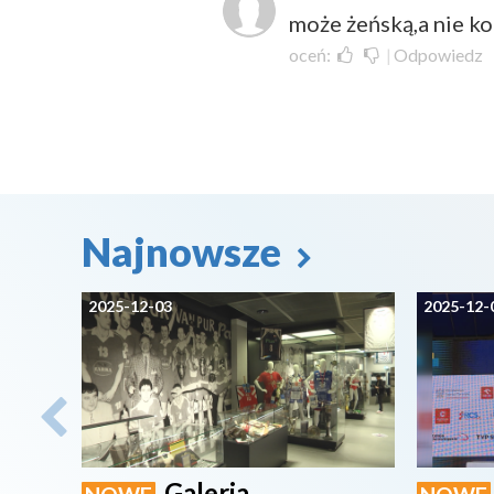
może żeńską,a nie kobi
oceń:
|
Odpowiedz
Najnowsze
2025-12-03
2025-12-
Galeria