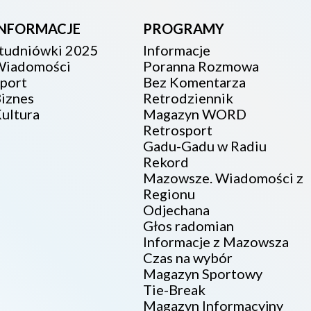
INFORMACJE
PROGRAMY
tudniówki 2025
Informacje
iadomości
Poranna Rozmowa
port
Bez Komentarza
iznes
Retrodziennik
ultura
Magazyn WORD
Retrosport
Gadu-Gadu w Radiu
Rekord
Mazowsze. Wiadomości z
Regionu
Odjechana
Głos radomian
Informacje z Mazowsza
Czas na wybór
Magazyn Sportowy
Tie-Break
Magazyn Informacyjny