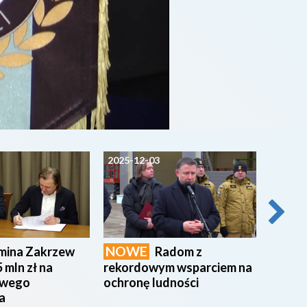
2025-12-03
2025-1
NOWE
Poran
mina Zakrzew
Radom z
Wojcie
 mln zł na
rekordowym wsparciem na
owego
ochronę ludności
a