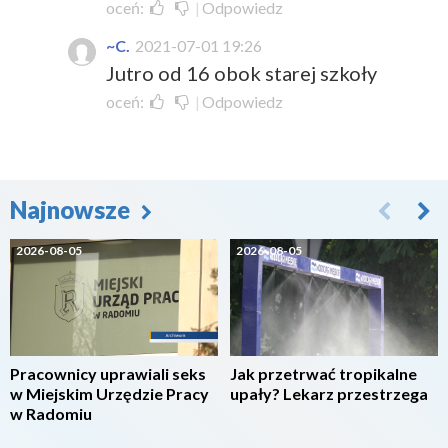
oceń:
|
Odpowiedz
~C.
2021-07-01 19:26
Jutro od 16 obok starej szkoły
oceń:
|
Odpowiedz
Najnowsze
2026-08-05
2026-08-05
Pracownicy uprawiali seks
Jak przetrwać tropikalne
w Miejskim Urzędzie Pracy
upały? Lekarz przestrzega
w Radomiu