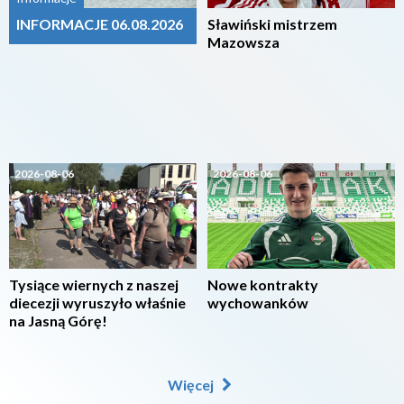
INFORMACJE 06.08.2026
Sławiński mistrzem
Mazowsza
2026-08-06
2026-08-06
Tysiące wiernych z naszej
Nowe kontrakty
diecezji wyruszyło właśnie
wychowanków
na Jasną Górę!
Więcej