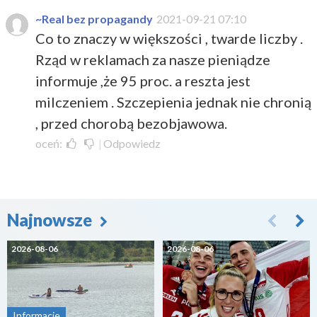
~Real bez propagandy
2021-09-21 07:10
Co to znaczy w większości , twarde liczby .
Rząd w reklamach za nasze pieniądze
informuje ,że 95 proc. a reszta jest
milczeniem . Szczepienia jednak nie chronią
, przed chorobą bezobjawowa.
oceń:
|
Odpowiedz
Najnowsze
2026-08-06
2026-08-06
Informacje