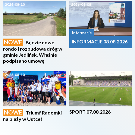
2026-08-10
2026-08-08
Informacje
NOWE
INFORMACJE 08.08.2026
Będzie nowe
rondo i rozbudowa dróg w
gminie Jedlińsk. Właśnie
podpisano umowę
2026-08-10
2026-08-07
NOWE
SPORT 07.08.2026
Triumf Radomki
na plaży w Ustce!