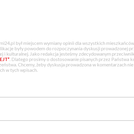
i24.pl był miejscem wymiany opinii dla wszystkich mieszkańców
likacje były powodem do rozpoczynania dyskusji prowadzonej prz
j i kulturalnej. Jako redakcja jesteśmy zdecydowanym przeciwnik
EJT”
. Dlatego prosimy o dostosowanie pisanych przez Państwa
zeństwa. Chcemy, żeby dyskusja prowadzona w komentarzach nie a
h w tych wpisach.