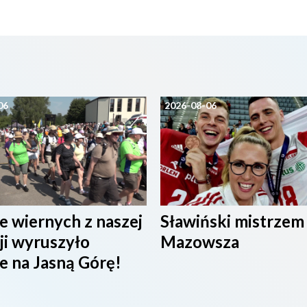
06
2026-08-06
e wiernych z naszej
Sławiński mistrzem
ji wyruszyło
Mazowsza
e na Jasną Górę!