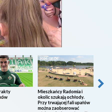
2026-08-06
2026-0
rakty
Mieszkańcy Radomia i
SPORT
ków
okolic szukają ochłody.
Przy trwającej fali upałów
można zaobserować