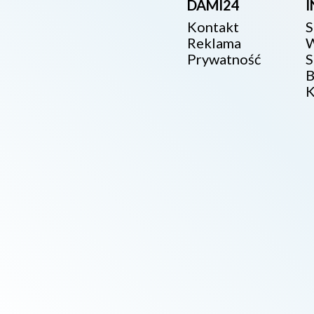
DAMI24
Kontakt
S
Reklama
W
Prywatność
S
B
K