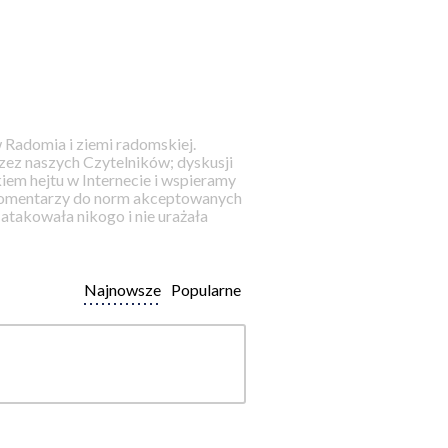
 Radomia i ziemi radomskiej.
ez naszych Czytelników; dyskusji
iem hejtu w Internecie i wspieramy
 komentarzy do norm akceptowanych
takowała nikogo i nie urażała
Najnowsze
Popularne