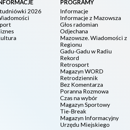
INFORMACJE
PROGRAMY
tudniówki 2026
Informacje
iadomości
Informacje z Mazowsza
port
Głos radomian
iznes
Odjechana
ultura
Mazowsze. Wiadomości z
Regionu
Gadu-Gadu w Radiu
Rekord
Retrosport
Magazyn WORD
Retrodziennik
Bez Komentarza
Poranna Rozmowa
Czas na wybór
Magazyn Sportowy
Tie-Break
Magazyn Informacyjny
Urzędu Miejskiego