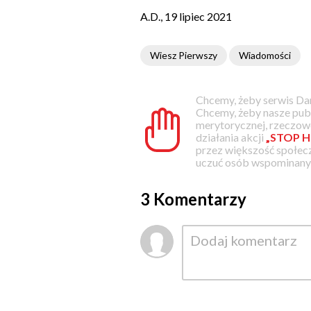
A.D., 19 lipiec 2021
Wiesz Pierwszy
Wiadomości
Chcemy, żeby serwis Dam
Chcemy, żeby nasze pub
merytorycznej, rzeczowe
działania akcji
„STOP H
przez większość społec
uczuć osób wspominanyc
3 Komentarzy