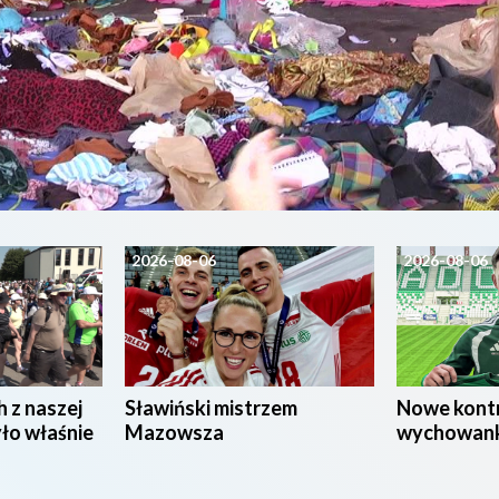
2026-08-06
2026-08-06
h z naszej
Sławiński mistrzem
Nowe kont
yło właśnie
Mazowsza
wychowan