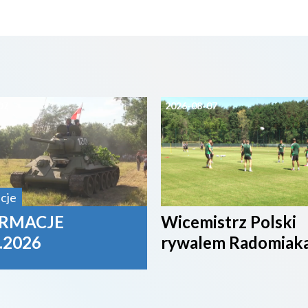
07
2026-08-07
cje
RMACJE
Wicemistrz Polski
.2026
rywalem Radomiak