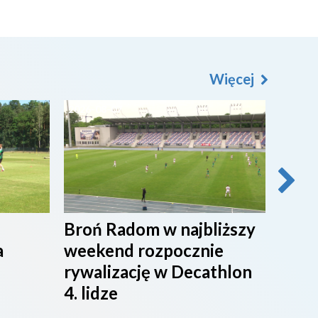
Więcej
2026-08-07
2026-0
Broń Radom w najbliższy
Przy
a
weekend rozpocznie
maci
rywalizację w Decathlon
rado
4. lidze