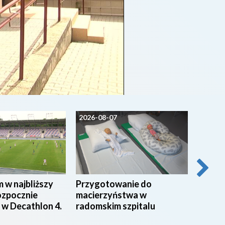
2026-08-07
2026-0
 w najbliższy
Przygotowanie do
Festy
ozpocznie
macierzyństwa w
teren
 w Decathlon 4.
radomskim szpitalu
Polski
Pance