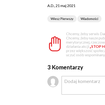
A.D., 21 maj 2021
Wiesz Pierwszy
Wiadomości
Chcemy, żeby serwis Dam
Chcemy, żeby nasze pub
merytorycznej, rzeczowe
działania akcji
„STOP H
przez większość społec
uczuć osób wspominanyc
3 Komentarzy