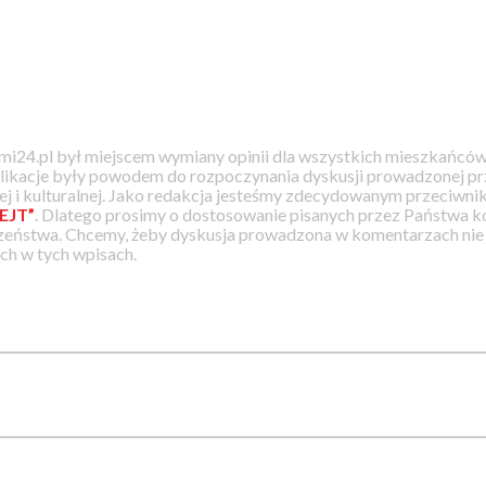
i24.pl był miejscem wymiany opinii dla wszystkich mieszkańców
likacje były powodem do rozpoczynania dyskusji prowadzonej prz
j i kulturalnej. Jako redakcja jesteśmy zdecydowanym przeciwnik
EJT”
. Dlatego prosimy o dostosowanie pisanych przez Państwa
zeństwa. Chcemy, żeby dyskusja prowadzona w komentarzach nie a
h w tych wpisach.