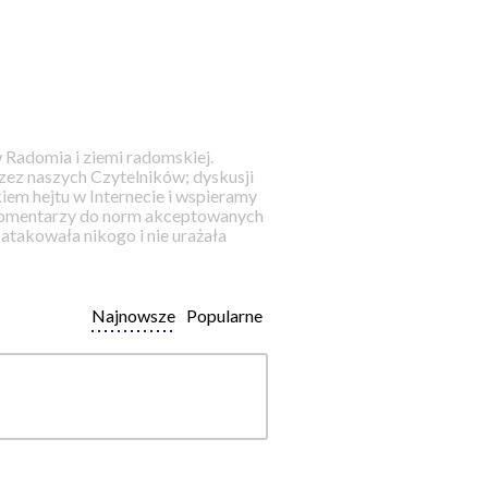
 Radomia i ziemi radomskiej.
ez naszych Czytelników; dyskusji
iem hejtu w Internecie i wspieramy
 komentarzy do norm akceptowanych
takowała nikogo i nie urażała
Najnowsze
Popularne