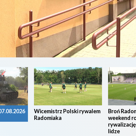
2026-08-07
2026-08-07
7.08.2026
Wicemistrz Polski rywalem
Broń Radom
Radomiaka
weekend r
rywalizację
lidze