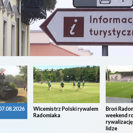
2026-08-07
2026-08-07
7.08.2026
Wicemistrz Polski rywalem
Broń Radom
Radomiaka
weekend r
rywalizację
lidze