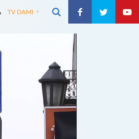
A
TV DAMI