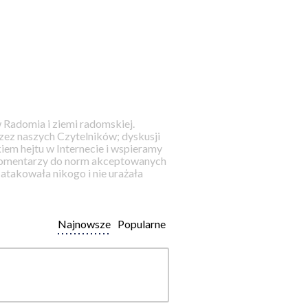
 Radomia i ziemi radomskiej.
ez naszych Czytelników; dyskusji
iem hejtu w Internecie i wspieramy
 komentarzy do norm akceptowanych
takowała nikogo i nie urażała
Najnowsze
Popularne