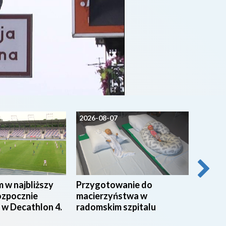
2026-08-07
2026-0
 w najbliższy
Przygotowanie do
Festy
ozpocznie
macierzyństwa w
teren
 w Decathlon 4.
radomskim szpitalu
Polski
Pance