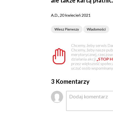
ale także kartą płatnic
A.D., 20 kwiecień 2021
Wiesz Pierwszy
Wiadomości
Chcemy, żeby serwis Dam
Chcemy, żeby nasze pub
merytorycznej, rzeczowe
działania akcji
„STOP H
przez większość społec
uczuć osób wspominanyc
3 Komentarzy