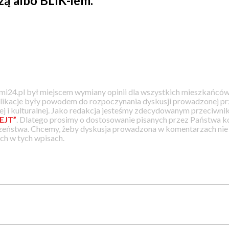
zą albo BLIK-iem.
i24.pl był miejscem wymiany opinii dla wszystkich mieszkańców
likacje były powodem do rozpoczynania dyskusji prowadzonej prz
j i kulturalnej. Jako redakcja jesteśmy zdecydowanym przeciwnik
EJT”
. Dlatego prosimy o dostosowanie pisanych przez Państwa
zeństwa. Chcemy, żeby dyskusja prowadzona w komentarzach nie a
h w tych wpisach.