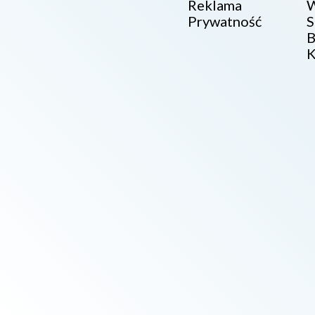
Reklama
W
Prywatność
S
B
K