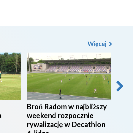
Więcej
2026-08-07
2026-0
Broń Radom w najbliższy
Przy
a
weekend rozpocznie
maci
rywalizację w Decathlon
rado