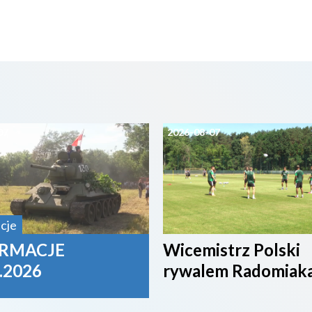
07
2026-08-07
cje
RMACJE
Wicemistrz Polski
.2026
rywalem Radomiak