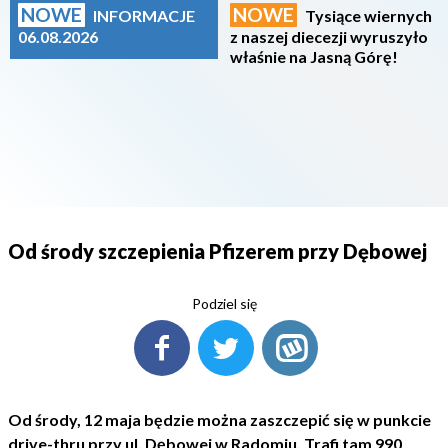
NOWE
NOWE
INFORMACJE
Tysiące wiernych
06.08.2026
z naszej diecezji wyruszyło
właśnie na Jasną Górę!
Od środy szczepienia Pfizerem przy Dębowej
Podziel się
Od środy, 12 maja będzie można zaszczepić się w punkcie
drive-thru przy ul. Dębowej w Radomiu. Trafi tam 990