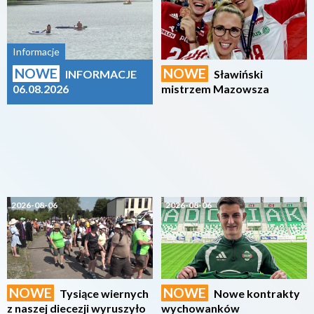
Informacje
NOWE
NOWE
INFORMACJE
Sławiński
06.08.2026
mistrzem Mazowsza
2026-08-06
2026-08-06
NOWE
NOWE
Tysiące wiernych
Nowe kontrakty
z naszej diecezji wyruszyło
wychowanków