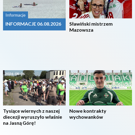
Informacje
INFORMACJE 06.08.2026
Sławiński mistrzem
Mazowsza
2026-08-06
2026-08-06
Tysiące wiernych z naszej
Nowe kontrakty
diecezji wyruszyło właśnie
wychowanków
na Jasną Górę!