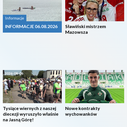
Informacje
INFORMACJE 06.08.2026
Sławiński mistrzem
Mazowsza
2026-08-06
2026-08-06
Tysiące wiernych z naszej
Nowe kontrakty
diecezji wyruszyło właśnie
wychowanków
na Jasną Górę!