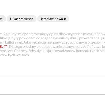
wa
Łukasz Molenda
Jarosław Kowalik
i24.pl był miejscem wymiany opinii dla wszystkich mieszkańców
likacje były powodem do rozpoczynania dyskusji prowadzonej prz
j i kulturalnej. Jako redakcja jesteśmy zdecydowanym przeciwnik
EJT”
. Dlatego prosimy o dostosowanie pisanych przez Państwa
zeństwa. Chcemy, żeby dyskusja prowadzona w komentarzach nie a
h w tych wpisach.