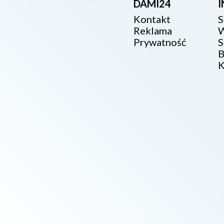
DAMI24
Kontakt
S
Reklama
W
Prywatność
S
B
K