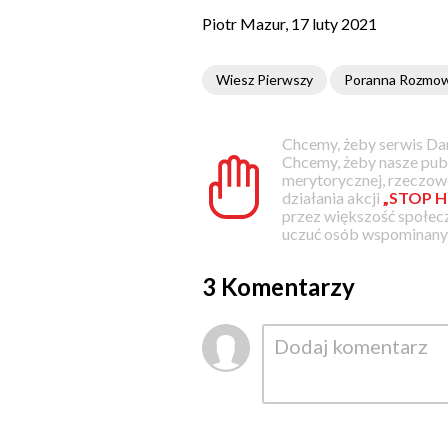
Piotr Mazur, 17 luty 2021
Wiesz Pierwszy
Poranna Rozmo
Chcemy, żeby serwis Dam
Chcemy, żeby nasze pub
merytorycznej, rzeczowe
działania akcji
„STOP H
przez większość społec
uczuć osób wspominanyc
3 Komentarzy