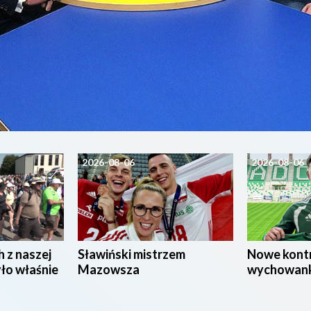
2026-08-06
2026-08-06
h z naszej
Sławiński mistrzem
Nowe kont
yło właśnie
Mazowsza
wychowan