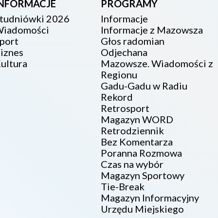
INFORMACJE
PROGRAMY
tudniówki 2026
Informacje
iadomości
Informacje z Mazowsza
port
Głos radomian
iznes
Odjechana
ultura
Mazowsze. Wiadomości z
Regionu
Gadu-Gadu w Radiu
Rekord
Retrosport
Magazyn WORD
Retrodziennik
Bez Komentarza
Poranna Rozmowa
Czas na wybór
Magazyn Sportowy
Tie-Break
Magazyn Informacyjny
Urzędu Miejskiego