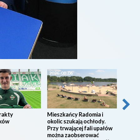
2026-08-06
2026-0
rakty
Mieszkańcy Radomia i
SPORT
ków
okolic szukają ochłody.
Przy trwającej fali upałów
można zaobserować