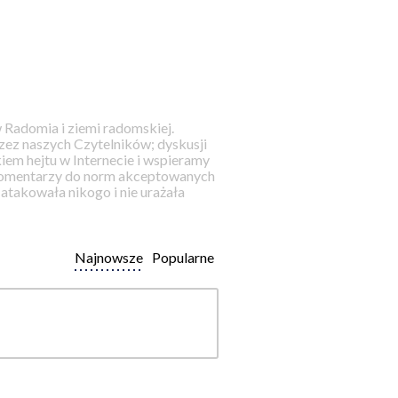
 Radomia i ziemi radomskiej.
ez naszych Czytelników; dyskusji
iem hejtu w Internecie i wspieramy
 komentarzy do norm akceptowanych
takowała nikogo i nie urażała
Najnowsze
Popularne