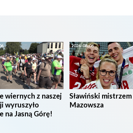
06
2026-08-06
e wiernych z naszej
Sławiński mistrzem
ji wyruszyło
Mazowsza
e na Jasną Górę!