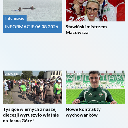
Informacje
INFORMACJE 06.08.2026
Sławiński mistrzem
Mazowsza
2026-08-06
2026-08-06
Tysiące wiernych z naszej
Nowe kontrakty
diecezji wyruszyło właśnie
wychowanków
na Jasną Górę!