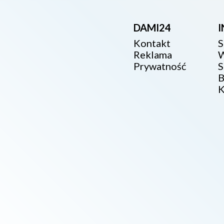
DAMI24
Kontakt
S
Reklama
W
Prywatność
S
B
K