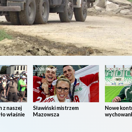
2026-08-06
2026-08-06
h z naszej
Sławiński mistrzem
Nowe kont
yło właśnie
Mazowsza
wychowan