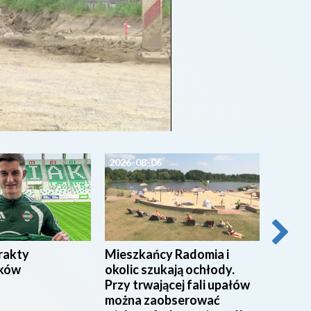
2026-08-06
2026-0
rakty
Mieszkańcy Radomia i
SPORT
ków
okolic szukają ochłody.
Przy trwającej fali upałów
można zaobserować