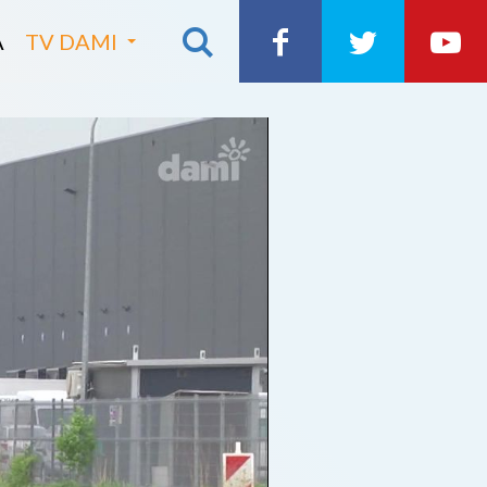
A
TV DAMI