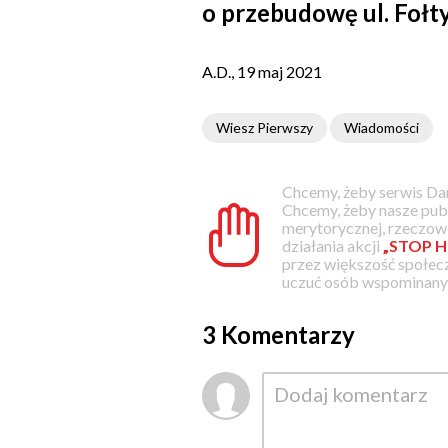
o przebudowę ul. Fołty
A.D., 19 maj 2021
Wiesz Pierwszy
Wiadomości
Chcemy, żeby serwis Dam
Chcemy, żeby nasze pub
merytorycznej, rzeczowe
działania akcji
„STOP H
przez większość społec
uczuć osób wspominanyc
3 Komentarzy