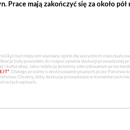
n. Prace mają zakończyć się za około pół 
i24.pl był miejscem wymiany opinii dla wszystkich mieszkańców
likacje były powodem do rozpoczynania dyskusji prowadzonej prz
j i kulturalnej. Jako redakcja jesteśmy zdecydowanym przeciwnik
EJT”
. Dlatego prosimy o dostosowanie pisanych przez Państwa
zeństwa. Chcemy, żeby dyskusja prowadzona w komentarzach nie a
h w tych wpisach.