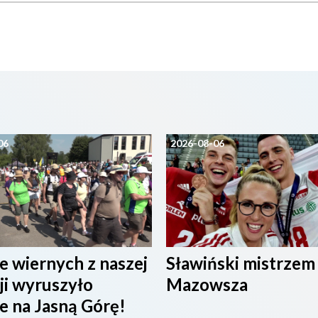
06
2026-08-06
e wiernych z naszej
Sławiński mistrzem
ji wyruszyło
Mazowsza
e na Jasną Górę!