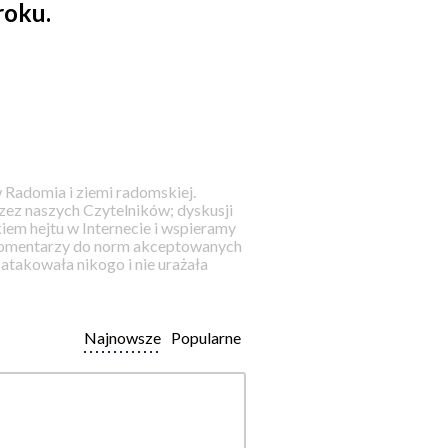
roku.
 Radomia i ziemi radomskiej.
ez naszych Czytelników; dyskusji
iem hejtu w Internecie i wspieramy
 komentarzy do norm akceptowanych
takowała nikogo i nie urażała
Najnowsze
Popularne