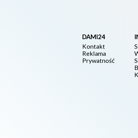
DAMI24
Kontakt
S
Reklama
W
Prywatność
S
B
K