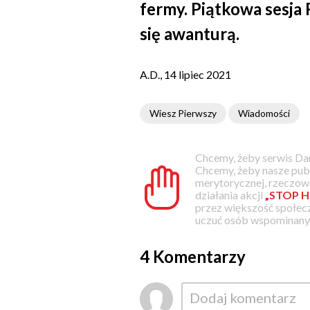
fermy. Piątkowa sesja 
się awanturą.
A.D., 14 lipiec 2021
Wiesz Pierwszy
Wiadomości
Chcemy, żeby serwis Dam
Chcemy, żeby nasze pub
merytorycznej, rzeczowe
działania akcji
„STOP H
przez większość społec
uczuć osób wspominanyc
4 Komentarzy