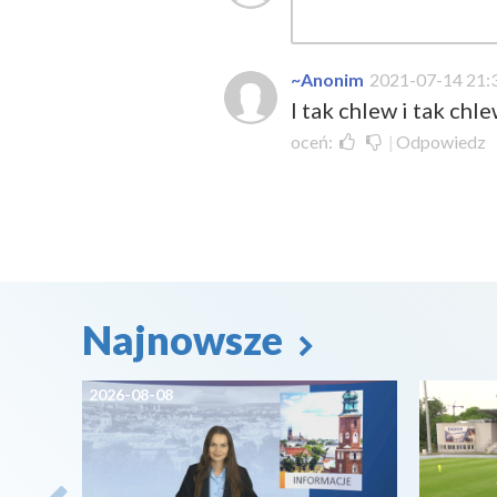
~Anonim
2021-07-14 21:
I tak chlew i tak chl
oceń:
|
Odpowiedz
Najnowsze
2026-08-08
2026-08-