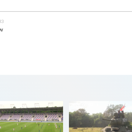
33
ew
07
2026-08-07