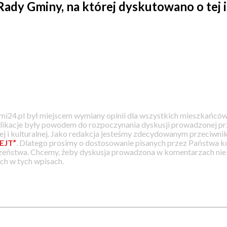
Rady Gminy, na której dyskutowano o tej 
i24.pl był miejscem wymiany opinii dla wszystkich mieszkańców
likacje były powodem do rozpoczynania dyskusji prowadzonej prz
j i kulturalnej. Jako redakcja jesteśmy zdecydowanym przeciwnik
EJT”
. Dlatego prosimy o dostosowanie pisanych przez Państwa
zeństwa. Chcemy, żeby dyskusja prowadzona w komentarzach nie a
h w tych wpisach.