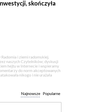
inwestycji, skończyła
 Radomia i ziemi radomskiej.
ez naszych Czytelników; dyskusji
iem hejtu w Internecie i wspieramy
 komentarzy do norm akceptowanych
takowała nikogo i nie urażała
Najnowsze
Popularne