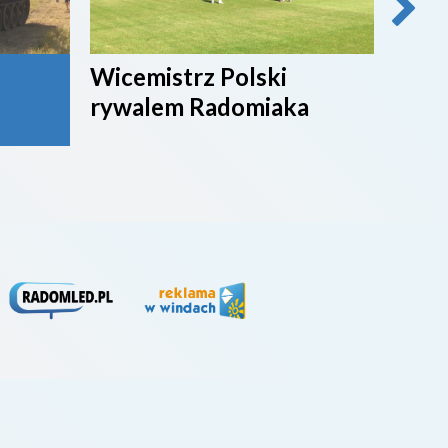
Wicemistrz Polski
Broń
rywalem Radomiaka
week
rywa
4. li