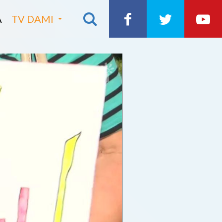
A
TV DAMI