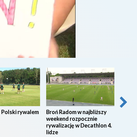
2026-08-07
2026-0
 Polski rywalem
Broń Radom w najbliższy
Przyg
weekend rozpocznie
macie
rywalizację w Decathlon 4.
radoms
lidze