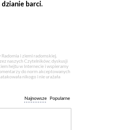
dzianie barci.
 Radomia i ziemi radomskiej.
ez naszych Czytelników; dyskusji
iem hejtu w Internecie i wspieramy
 komentarzy do norm akceptowanych
takowała nikogo i nie urażała
Najnowsze
Popularne