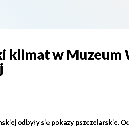
ki klimat w Muzeum 
j
iej odbyły się pokazy pszczelarskie. O