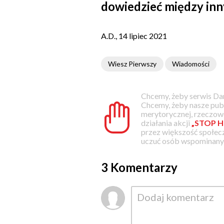
dowiedzieć między inny
A.D., 14 lipiec 2021
Wiesz Pierwszy
Wiadomości
Chcemy, żeby serwis Dam
Chcemy, żeby nasze pub
merytorycznej, rzeczowe
działania akcji
„STOP H
przez większość społec
uczuć osób wspominanyc
3 Komentarzy