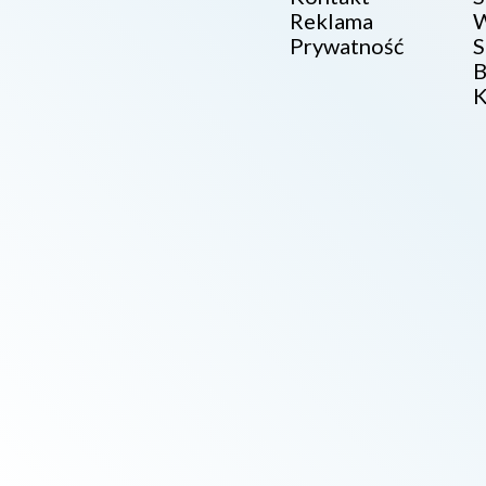
Reklama
W
Prywatność
S
B
K