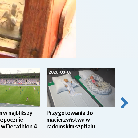
2026-08-07
2026-0
 w najbliższy
Przygotowanie do
Festy
ozpocznie
macierzyństwa w
teren
 w Decathlon 4.
radomskim szpitalu
Polski
Pance