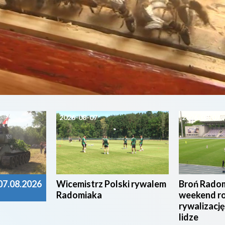
2026-08-07
2026-08-07
7.08.2026
Wicemistrz Polski rywalem
Broń Radom
Radomiaka
weekend r
rywalizację
lidze