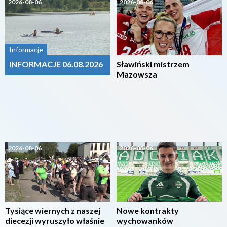
2026-08-06
2026-08-06
Informacje
INFORMACJE 06.08.2026
Sławiński mistrzem
Mazowsza
2026-08-06
2026-08-06
Tysiące wiernych z naszej
Nowe kontrakty
diecezji wyruszyło właśnie
wychowanków