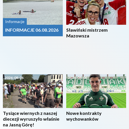
Informacje
INFORMACJE 06.08.2026
Sławiński mistrzem
Mazowsza
2026-08-06
2026-08-06
Tysiące wiernych z naszej
Nowe kontrakty
diecezji wyruszyło właśnie
wychowanków
na Jasną Górę!