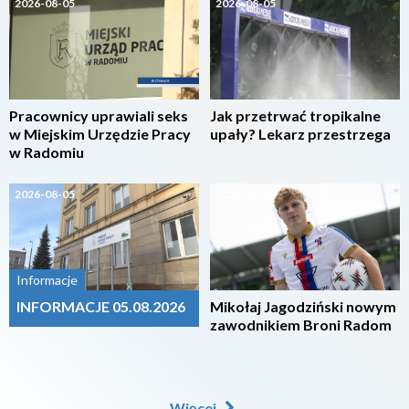
2026-08-05
2026-08-05
Pracownicy uprawiali seks
Jak przetrwać tropikalne
w Miejskim Urzędzie Pracy
upały? Lekarz przestrzega
w Radomiu
2026-08-05
2026-08-05
Informacje
INFORMACJE 05.08.2026
Mikołaj Jagodziński nowym
zawodnikiem Broni Radom
Więcej