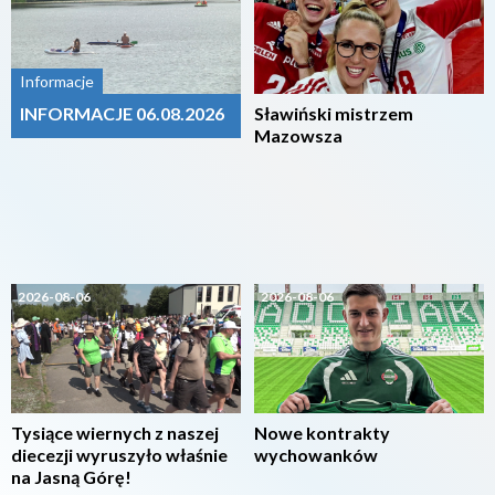
Informacje
INFORMACJE 06.08.2026
Sławiński mistrzem
Mazowsza
2026-08-06
2026-08-06
Tysiące wiernych z naszej
Nowe kontrakty
diecezji wyruszyło właśnie
wychowanków
na Jasną Górę!