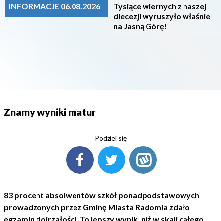
INFORMACJE 06.08.2026
Tysiące wiernych z naszej
diecezji wyruszyło właśnie
na Jasną Górę!
Znamy wyniki matur
Podziel się
83 procent absolwentów szkół ponadpodstawowych
prowadzonych przez Gminę Miasta Radomia zdało
egzamin dojrzałości. To lepszy wynik, niż w skali całego