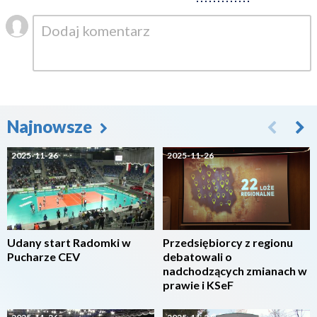
Najnowsze
2025-11-26
2025-11-26
Udany start Radomki w
Przedsiębiorcy z regionu
Pucharze CEV
debatowali o
nadchodzących zmianach w
prawie i KSeF