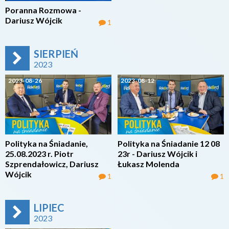
Poranna Rozmowa -
Dariusz Wójcik
1
SIERPIEŃ
2023
2023-08-26
2023-08-12
Polityka na Śniadanie,
Polityka na Śniadanie 12 08
25.08.2023 r. Piotr
23r - Dariusz Wójcik i
Szprendałowicz, Dariusz
Łukasz Molenda
Wójcik
1
1
LIPIEC
2023