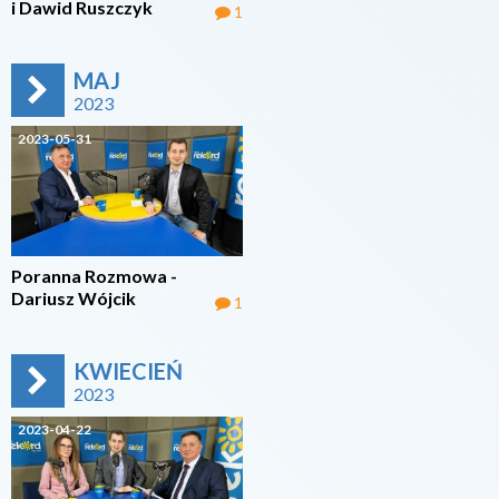
i Dawid Ruszczyk
1
MAJ
2023
2023-05-31
Poranna Rozmowa -
Dariusz Wójcik
1
KWIECIEŃ
2023
2023-04-22