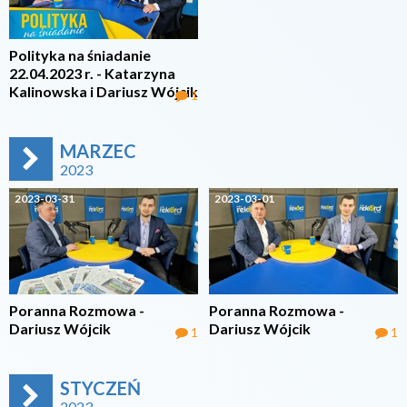
Polityka na śniadanie
22.04.2023 r. - Katarzyna
Kalinowska i Dariusz Wójcik
1
MARZEC
2023
2023-03-31
2023-03-01
Poranna Rozmowa -
Poranna Rozmowa -
Dariusz Wójcik
Dariusz Wójcik
1
1
STYCZEŃ
2023