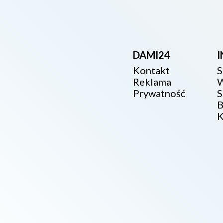
DAMI24
Kontakt
S
Reklama
W
Prywatność
S
B
K