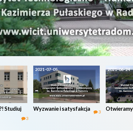
2021-07-05
2021-06-24
! Studiuj
Wyzwanie i satysfakcja
Otwieramy 
3
3