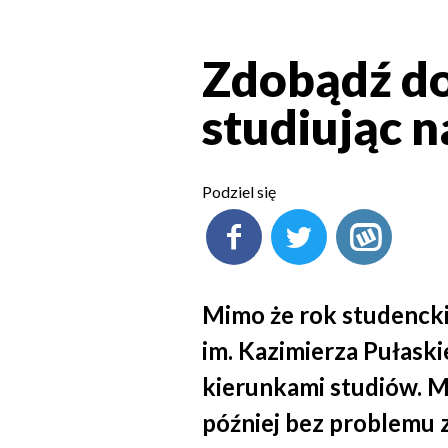
Zdobądź do
studiując 
Podziel się
Mimo że rok studenck
im. Kazimierza Pułask
kierunkami studiów. M
później bez problemu zn