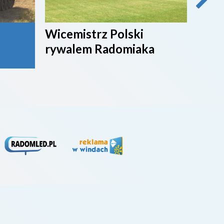
Wicemistrz Polski
Broń
rywalem Radomiaka
week
rywa
4. li