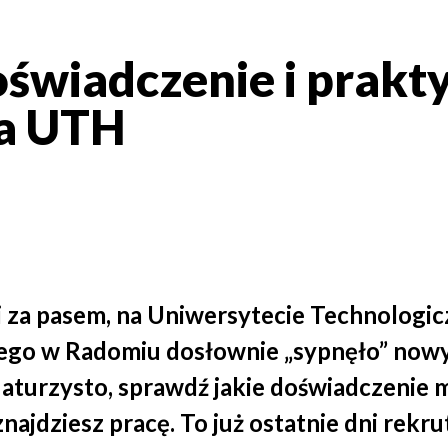
świadczenie i prakt
na UTH
i za pasem, na Uniwersytecie Technolog
iego w Radomiu dosłownie „sypnęło” now
aturzysto, sprawdź jakie doświadczenie m
ajdziesz pracę. To już ostatnie dni rekru