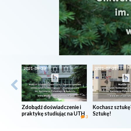
2021-09-23
2021-07-21
Zdobądź doświadczenie i
Kochasz sztukę?
praktykę studiując na UTH
Sztukę!
3