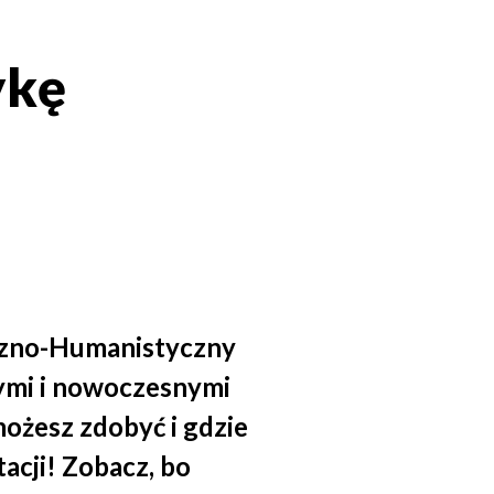
ykę
iczno-Humanistyczny
ymi i nowoczesnymi
ożesz zdobyć i gdzie
tacji! Zobacz, bo