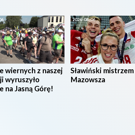
06
2026-08-06
e wiernych z naszej
Sławiński mistrzem
ji wyruszyło
Mazowsza
e na Jasną Górę!