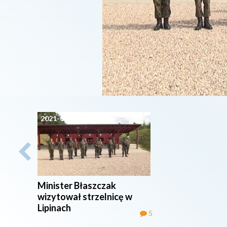
2021-08-30
Minister Błaszczak
wizytował strzelnicę w
Lipinach
5