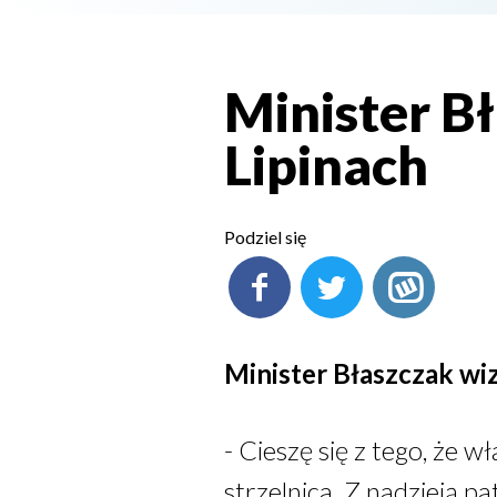
Minister B
Lipinach
Podziel się
Minister Błaszczak wiz
- Cieszę się z tego, że w
strzelnica. Z nadzieją 