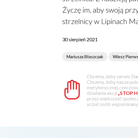
Życzę im, aby swoją przy
strzelnicy w Lipinach M
30 sierpień 2021
Mariusza Błaszczak
Wiesz Pierw
Chcemy, żeby serwis Dam
Chcemy, żeby nasze pub
merytorycznej, rzeczowe
działania akcji
„STOP H
przez większość społec
uczuć osób wspominanyc