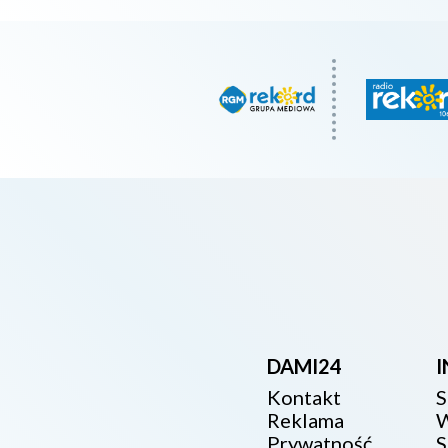
DAMI24
Kontakt
S
Reklama
W
Prywatność
S