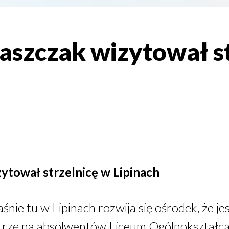
łaszczak wizytował s
ytował strzelnicę w Lipinach
łaśnie tu w Lipinach rozwija się ośrodek, że jes
patrzę na absolwentów Liceum Ogólnokształ