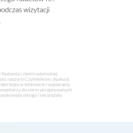
podczas wizytacji
.
 Radomia i ziemi radomskiej.
ez naszych Czytelników; dyskusji
iem hejtu w Internecie i wspieramy
 komentarzy do norm akceptowanych
takowała nikogo i nie urażała