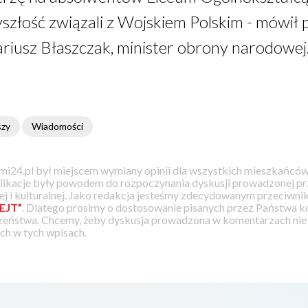
szłość związali z Wojskiem Polskim - mówił 
ariusz Błaszczak, minister obrony narodowej
szy
Wiadomości
i24.pl był miejscem wymiany opinii dla wszystkich mieszkańców
likacje były powodem do rozpoczynania dyskusji prowadzonej prz
j i kulturalnej. Jako redakcja jesteśmy zdecydowanym przeciwnik
EJT”
. Dlatego prosimy o dostosowanie pisanych przez Państwa
zeństwa. Chcemy, żeby dyskusja prowadzona w komentarzach nie a
h w tych wpisach.