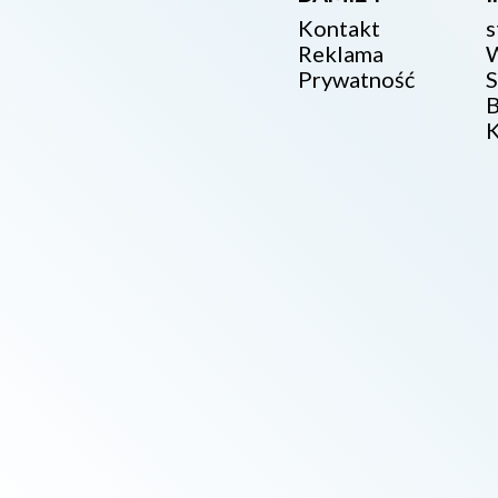
Kontakt
s
Reklama
W
Prywatność
S
B
K