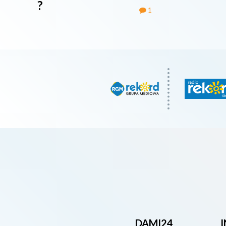
?
1
DAMI24