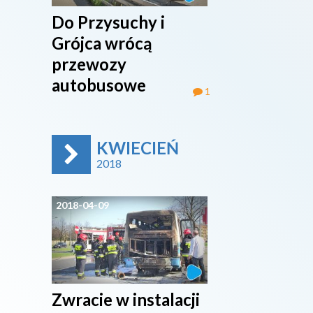
Do Przysuchy i
Grójca wrócą
przewozy
autobusowe
1
KWIECIEŃ
2018
2018-04-09
Zwracie w instalacji