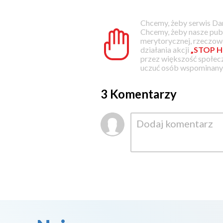
Chcemy, żeby serwis Dam
Chcemy, żeby nasze pub
merytorycznej, rzeczowe
działania akcji
„STOP H
przez większość społec
uczuć osób wspominanyc
3 Komentarzy