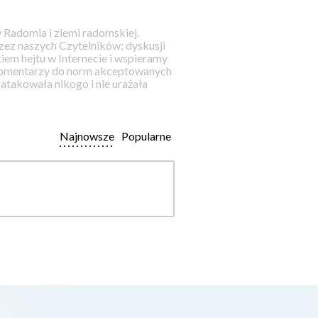
 Radomia i ziemi radomskiej.
ez naszych Czytelników; dyskusji
iem hejtu w Internecie i wspieramy
 komentarzy do norm akceptowanych
takowała nikogo i nie urażała
Najnowsze
Popularne