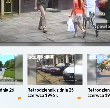
2021-03-01
2021-02-26
dnia 26
Retrodziennik z dnia 25
Retrodzienn
czerwca 1996 r.
czerwca 199
3
3