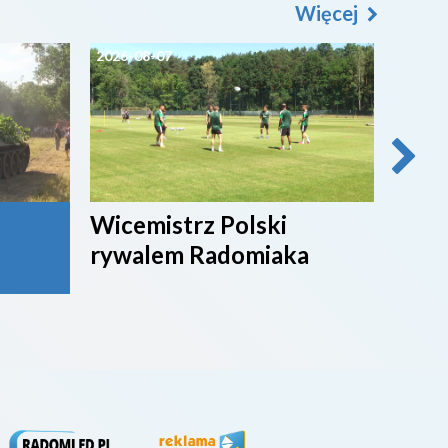
Więcej
2026-08-07
2026-0
Wicemistrz Polski
Broń
rywalem Radomiaka
week
rywa
4. li