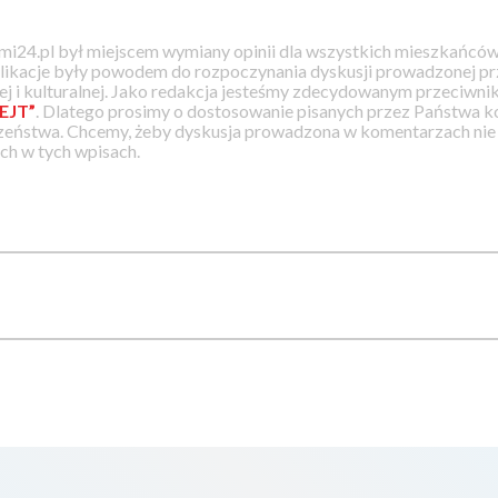
i24.pl był miejscem wymiany opinii dla wszystkich mieszkańców
likacje były powodem do rozpoczynania dyskusji prowadzonej prz
j i kulturalnej. Jako redakcja jesteśmy zdecydowanym przeciwnik
EJT”
. Dlatego prosimy o dostosowanie pisanych przez Państwa
zeństwa. Chcemy, żeby dyskusja prowadzona w komentarzach nie a
h w tych wpisach.