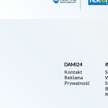
DAMI24
Kontakt
S
Reklama
W
Prywatność
S
B
K