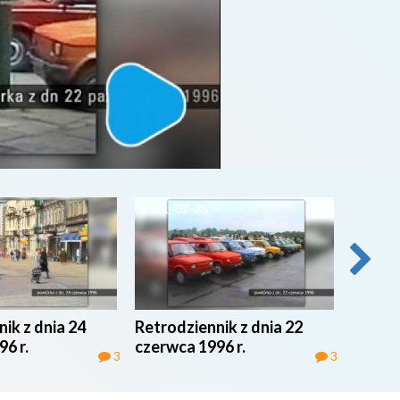
2021-02-25
2021-0
ik z dnia 24
Retrodziennik z dnia 22
Retrod
6 r.
czerwca 1996 r.
czerwc
3
3