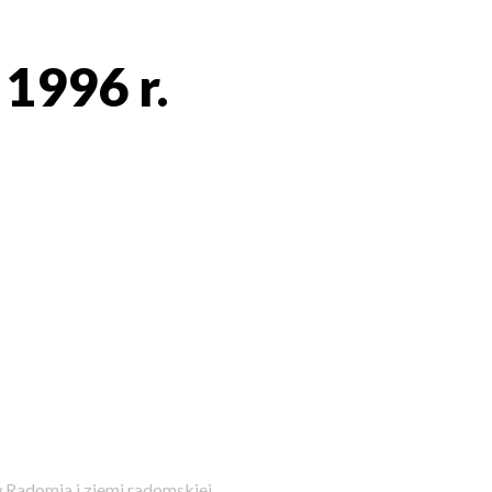
 1996 r.
 Radomia i ziemi radomskiej.