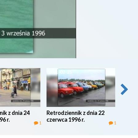
2021-02-25
2021-0
ik z dnia 24
Retrodziennik z dnia 22
Retrod
6 r.
czerwca 1996 r.
czerwc
1
1