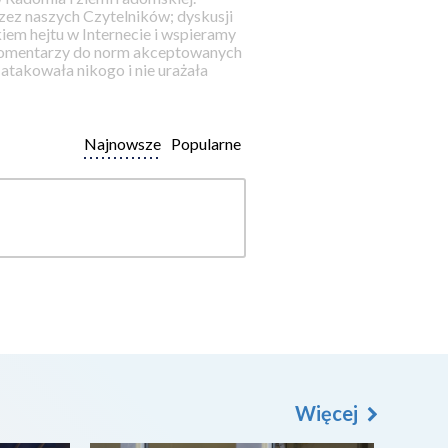
ez naszych Czytelników; dyskusji
iem hejtu w Internecie i wspieramy
 komentarzy do norm akceptowanych
takowała nikogo i nie urażała
Najnowsze
Popularne
Więcej