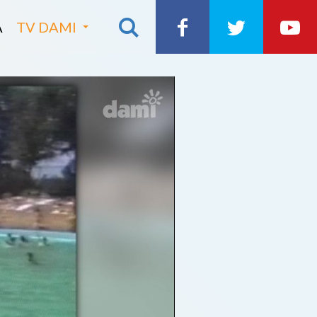
A
TV DAMI