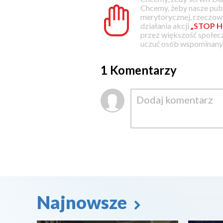
Chcemy, żeby nasze pub
merytorycznej, rzeczowe
działania akcji
„STOP H
przez większość społec
uczuć osób wspominanyc
1 Komentarzy
Najnowsze