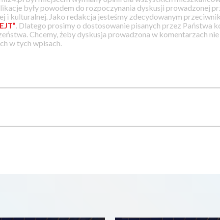
likacje były powodem do rozpoczynania dyskusji prowadzonej prz
j i kulturalnej. Jako redakcja jesteśmy zdecydowanym przeciwnik
EJT”
. Dlatego prosimy o dostosowanie pisanych przez Państwa
zeństwa. Chcemy, żeby dyskusja prowadzona w komentarzach nie a
h w tych wpisach.