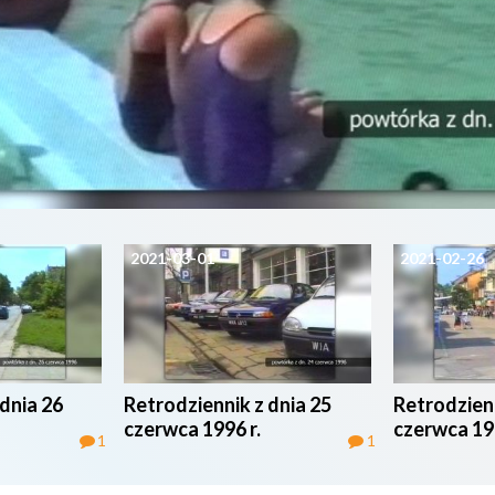
2021-03-01
2021-02-26
dnia 26
Retrodziennik z dnia 25
Retrodzienn
czerwca 1996 r.
czerwca 199
1
1