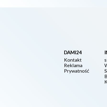
DAMI24
Kontakt
s
Reklama
W
Prywatność
S
B
K