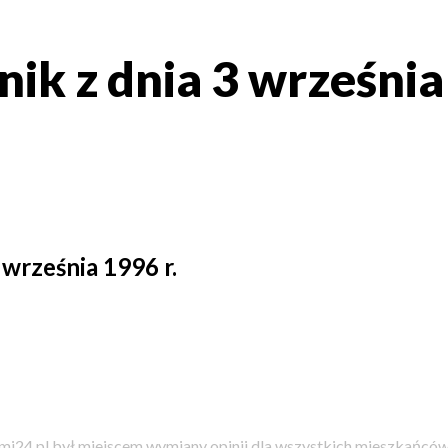
ik z dnia 3 września
 września 1996 r.
i24.pl był miejscem wymiany opinii dla wszystkich mieszkańców