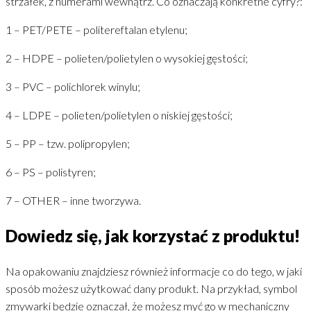
strzałek, z numerami wewnątrz. Co oznaczają konkretne cyfry?:
1 – PET/PETE – politereftalan etylenu;
2 – HDPE – polieten/polietylen o wysokiej gęstości;
3 – PVC – polichlorek winylu;
4 – LDPE – polieten/polietylen o niskiej gęstości;
5 – PP – tzw. polipropylen;
6 – PS – polistyren;
7 – OTHER – inne tworzywa.
Dowiedz się, jak korzystać z produktu!
Na opakowaniu znajdziesz również informacje co do tego, w jaki
sposób możesz użytkować dany produkt. Na przykład, symbol
zmywarki będzie oznaczał, że możesz myć go w mechaniczny