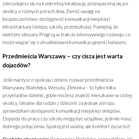
zdecydujesz się na konkretną lokalizację, przespaceruj się po
okolicy o różnych porach dnia. Zwróć uwagę na
bezpieczeństwo, dostępność komunikacji miejskiej i
infrastrukturę (sklepy, szkoły, przedszkola). Pamiętaj, że
niektóre obszary Pragi są w trakcie intensywnego rozwoju, co
może wiązać się z utrudnieniami komunikacyjnymi i hałasem.
Przedmieścia Warszawy – czy cisza jest warta
dojazdów?
Jeśli marzysz o spokoju i zieleni, rozważ przedmieścia
Warszawy. Białołęka, Wesoła, Zielonka – to tylko kilka
przykładów dzielnic, gdzie możesz znaleźć mieszkanie w cichej
okolicy. Idealne dla rodzin z dziećmi! Ja jednak od razu
sprawdziłam dostępność komunikacji miejskiej i sklepów.
Dojazdy do pracy czy szkoły mogą być uciążliwe, jeśli nie masz
dobrego połączenia. Spokój jest ważny, ale komfort życia też!
Osobista obserwacja:
Rozważając Białołękę, sprawdziłam, jak