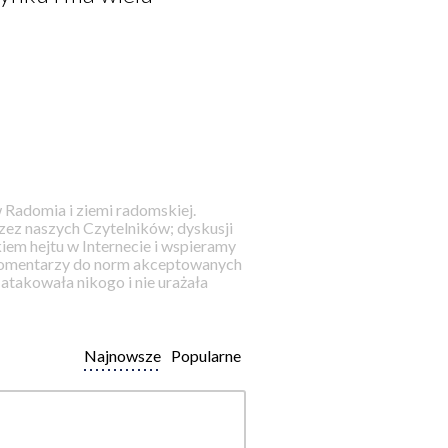
 Radomia i ziemi radomskiej.
ez naszych Czytelników; dyskusji
iem hejtu w Internecie i wspieramy
 komentarzy do norm akceptowanych
takowała nikogo i nie urażała
Najnowsze
Popularne