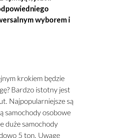
 odpowiedniego
iwersalnym wyborem i
ejnym krokiem będzie
ę? Bardzo istotny jest
t. Najpopularniejsze są
gują samochody osobowe
kże duże samochody
adowo 5 ton. Uwagę