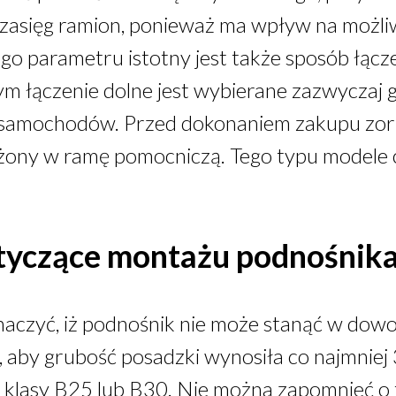
 zasięg ramion, ponieważ ma wpływ na możli
o parametru istotny jest także sposób łącz
zym łączenie dolne jest wybierane zazwycza
samochodów. Przed dokonaniem zakupu zori
żony w ramę pomocniczą. Tego typu modele c
yczące montażu podnośnik
aczyć, iż podnośnik nie może stanąć w dowo
, aby grubość posadzki wynosiła co najmniej
e klasy B25 lub B30. Nie można zapomnieć o