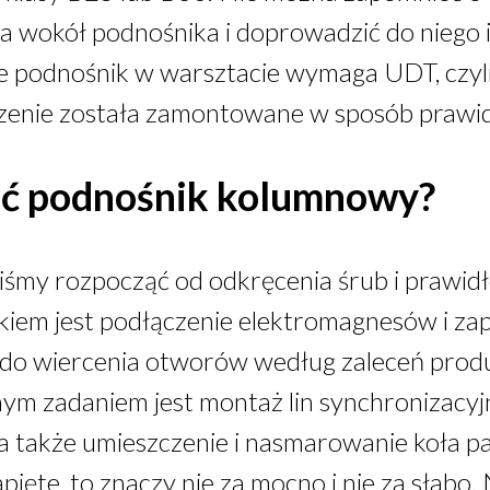
a wokół podnośnika i doprowadzić do niego i
że podnośnik w warsztacie wymaga UDT, czyl
dzenie została zamontowane w sposób prawi
ć podnośnik kolumnowy?
śmy rozpocząć od odkręcenia śrub i prawid
iem jest podłączenie elektromagnesów i za
do wiercenia otworów według zaleceń prod
nym zadaniem jest montaż lin synchronizacy
a także umieszczenie i nasmarowanie koła p
pięte, to znaczy nie za mocno i nie za słabo.