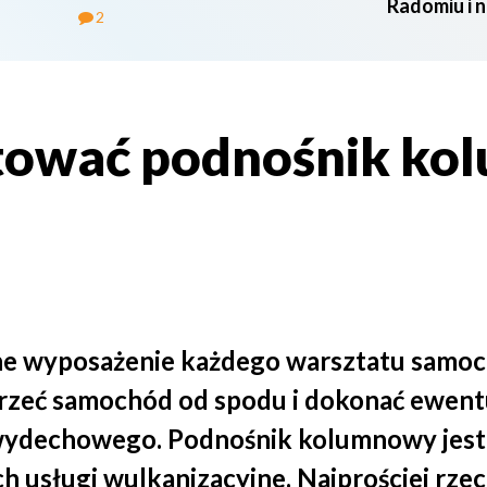
Radomiu i 
2
tować podnośnik ko
ne wyposażenie każdego warsztatu samo
rzeć samochód od spodu i dokonać ewen
wydechowego. Podnośnik kolumnowy jest
 usługi wulkanizacyjne. Najprościej rzecz