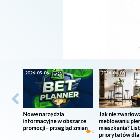
2026-05-06
2026-04-08
Nowe narzędzia
Jak nie zwariow
informacyjne w obszarze
meblowaniu pie
promocji – przegląd zmian
mieszkania? Lis
1
priorytetów dla 