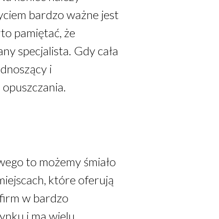
yciem bardzo ważne jest
to pamiętać, że
any specjalista. Gdy cała
dnoszący i
 opuszczania.
owego to możemy śmiało
iejscach, które oferują
firm w bardzo
ynku i ma wielu