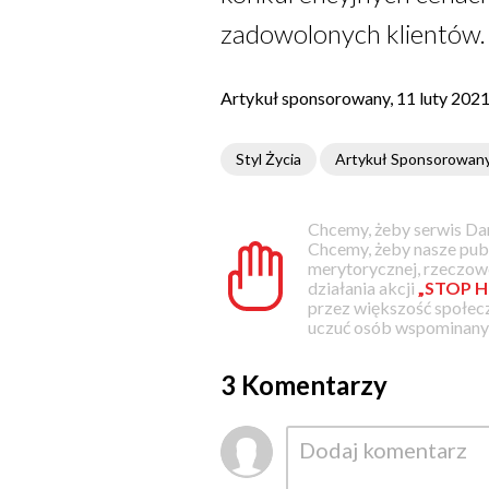
zadowolonych klientów.
Artykuł sponsorowany, 11 luty 202
Styl Życia
Artykuł Sponsorowan
Chcemy, żeby serwis Dam
Chcemy, żeby nasze pub
merytorycznej, rzeczowe
działania akcji
„STOP H
przez większość społec
uczuć osób wspominanyc
3 Komentarzy