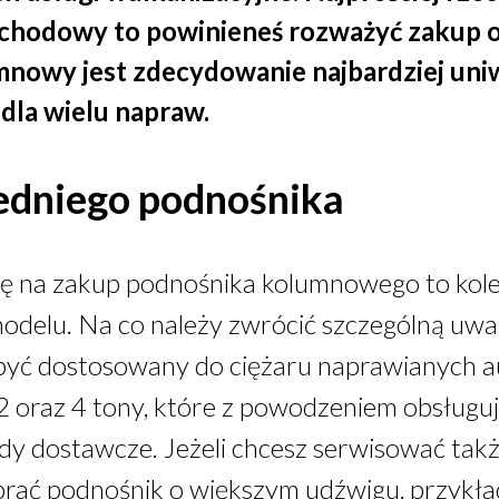
ochodowy to powinieneś rozważyć zakup
nowy jest zdecydowanie najbardziej un
dla wielu napraw.
dniego podnośnika
ię na zakup
podnośnika kolumnowego
to kol
delu. Na co należy zwrócić szczególną uwag
być dostosowany do ciężaru naprawianych au
,2 oraz 4 tony, które z powodzeniem obsłu
dy dostawcze. Jeżeli chcesz serwisować ta
rać podnośnik o większym udźwigu, przykł