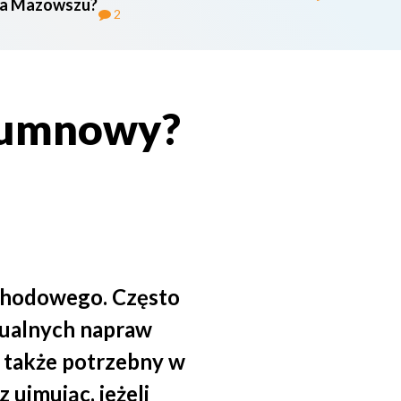
na Mazowszu?
maszy
2
lumnowy?
chodowego. Często
tualnych napraw
 także potrzebny w
 ujmując, jeżeli