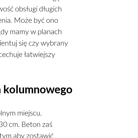
wość obsługi długich
enia. Może być ono
j gdy mamy w planach
entuj się czy wybrany
echuje łatwiejszy
a kolumnowego
lnym miejscu.
 30 cm. Beton zaś
 tym aby zostawić