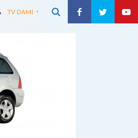
A
TV DAMI