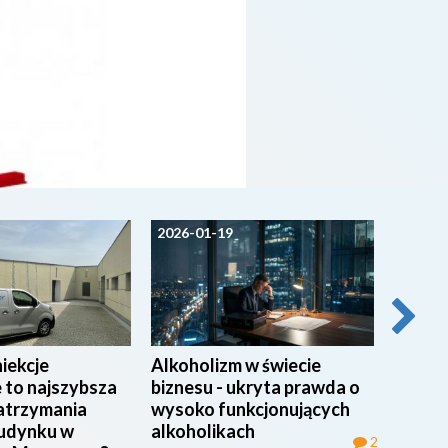
2026-01-19
2025-1
iekcje
Alkoholizm w świecie
Przysz
 to najszybsza
biznesu - ukryta prawda o
Autom
atrzymania
wysoko funkcjonujących
techno
budynku w
alkoholikach
techni
2