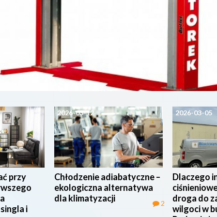
2026-03-12
2026-03-05
ać przy
Chłodzenie adiabatyczne –
Dlaczego in
rwszego
ekologiczna alternatywa
ciśnieniowe
ta
dla klimatyzacji
droga do z
2
singla i
wilgoci w 