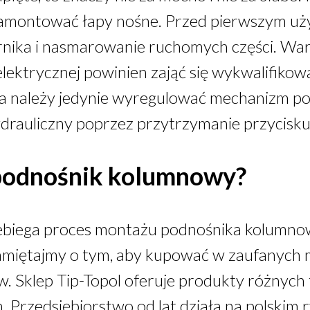
 zamontować łapy nośne. Przed pierwszym uż
rnika i nasmarowanie ruchomych części. War
elektrycznej powinien zająć się wykwalifikow
a należy jedynie wyregulować mechanizm po
drauliczny poprzez przytrzymanie przycisku
 podnośnik kolumnowy?
zebiega proces montażu podnośnika kolumn
amiętajmy o tym, aby kupować w zaufanych m
w.
Sklep Tip-Topol
oferuje produkty różnych 
 Przedsiębiorstwo od lat działa na polskim r