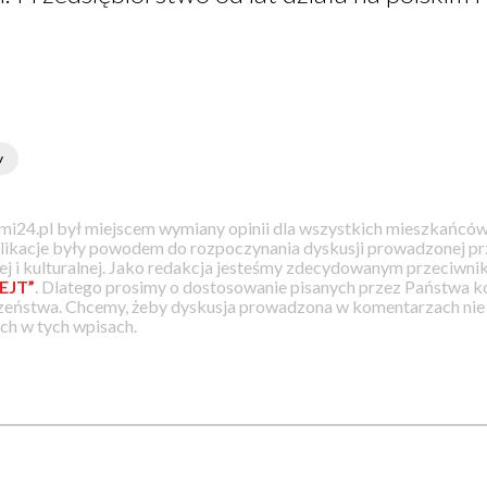
1
y
i24.pl był miejscem wymiany opinii dla wszystkich mieszkańców
likacje były powodem do rozpoczynania dyskusji prowadzonej prz
j i kulturalnej. Jako redakcja jesteśmy zdecydowanym przeciwnik
EJT”
. Dlatego prosimy o dostosowanie pisanych przez Państwa
zeństwa. Chcemy, żeby dyskusja prowadzona w komentarzach nie a
h w tych wpisach.