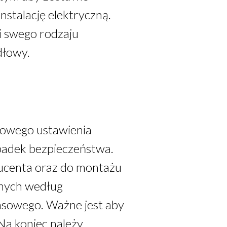
nstalację elektryczną.
i swego rodzaju
dłowy.
łowego ustawienia
padek bezpieczeństwa.
ucenta oraz do montażu
jnych według
asowego. Ważne jest aby
 Na koniec należy