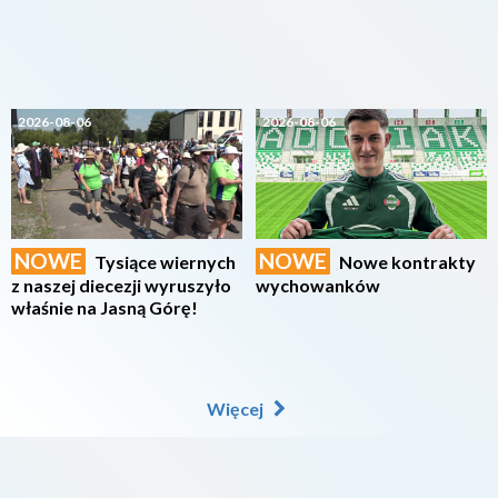
2026-08-06
2026-08-06
NOWE
NOWE
Tysiące wiernych
Nowe kontrakty
z naszej diecezji wyruszyło
wychowanków
właśnie na Jasną Górę!
Więcej