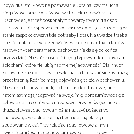
indywidualizm. Powolne poznawanie kota nauczy malucha
cierpliwości oraz troskliwości w stosunku do zwierzaka.
Dachowiec jest też doskonałym towarzystwem dla osób
starszych, które spędzają dużo czasu w domu (a zarazem są w
stanie zaspokoić wszystkie potrzeby kota). Na uwadze trzeba
mieć jednak to, że w przeciwieństwie do konkretnych kotów
rasowych - temperamentu dachowca nie da się do końca
przewidzieć. Niektóre osobniki będą typowymi kanapowcami,
śpiochami, które nie lubią nadmiernej aktywności. Dla innych
kotów metraż domu czy mieszkania nadal okazać się zbyt małą
przestrzenią. Różnice mogą pojawiać się także w zachowaniu.
Niektóre dachowce będę ciche i mało kontaktowe, inne
natomiast mogą reagować na swoje imię, porozumiewać się z
człowiekiem i cenić wspólną zabawę. Przy poświęceniu kotu
dłuższej uwagi, dachowca można nauczyć pożądanych
zachowań, a wspólne treningi będą idealną okazją na
zbudowanie więzi. Przy relacjach dachowców z innymi
zwierzętami (psami, dachowcami czy kotami rasowymi)