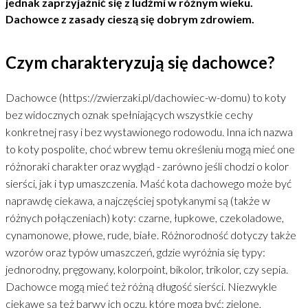
jednak zaprzyjaźnić się z ludźmi w różnym wieku.
Dachowce z zasady cieszą się dobrym zdrowiem.
Czym charakteryzują się dachowce?
Dachowce (
https://zwierzaki.pl/dachowiec-w-domu
) to koty
bez widocznych oznak spełniających wszystkie cechy
konkretnej rasy i bez wystawionego rodowodu. Inna ich nazwa
to koty pospolite, choć wbrew temu określeniu mogą mieć one
różnoraki charakter oraz wygląd - zarówno jeśli chodzi o kolor
sierści, jak i typ umaszczenia. Maść kota dachowego może być
naprawdę ciekawa, a najczęściej spotykanymi są (także w
różnych połączeniach) koty: czarne, łupkowe, czekoladowe,
cynamonowe, płowe, rude, białe. Różnorodność dotyczy także
wzorów oraz typów umaszczeń, gdzie wyróżnia się typy:
jednorodny, pręgowany, kolorpoint, bikolor, trikolor, czy sepia.
Dachowce mogą mieć też różną długość sierści. Niezwykle
ciekawe są też barwy ich oczu, które mogą być: zielone,