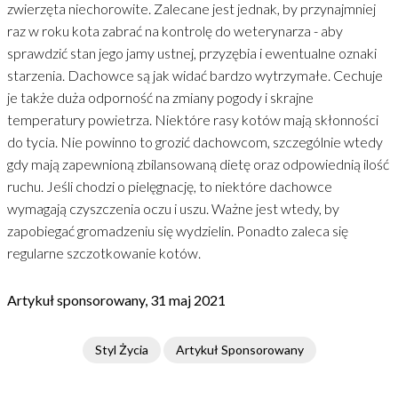
zwierzęta niechorowite. Zalecane jest jednak, by przynajmniej
raz w roku kota zabrać na kontrolę do weterynarza - aby
sprawdzić stan jego jamy ustnej, przyzębia i ewentualne oznaki
starzenia. Dachowce są jak widać bardzo wytrzymałe. Cechuje
je także duża odporność na zmiany pogody i skrajne
temperatury powietrza. Niektóre rasy kotów mają skłonności
do tycia. Nie powinno to grozić dachowcom, szczególnie wtedy
gdy mają zapewnioną zbilansowaną dietę oraz odpowiednią ilość
ruchu. Jeśli chodzi o pielęgnację, to niektóre dachowce
wymagają czyszczenia oczu i uszu. Ważne jest wtedy, by
zapobiegać gromadzeniu się wydzielin. Ponadto zaleca się
regularne szczotkowanie kotów.
Artykuł sponsorowany, 31 maj 2021
Styl Życia
Artykuł Sponsorowany